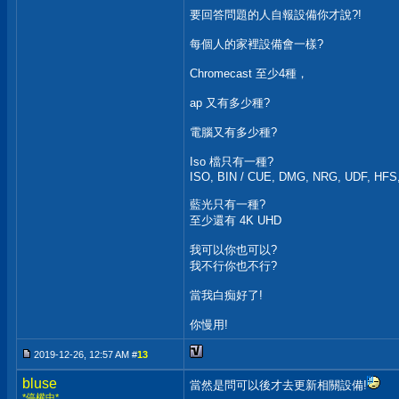
要回答問題的人自報設備你才說?!
每個人的家裡設備會一樣?
Chromecast 至少4種，
ap 又有多少種?
電腦又有多少種?
Iso 檔只有一種?
ISO, BIN / CUE, DMG, NRG, UDF, HFS,
藍光只有一種?
至少還有 4K UHD
我可以你也可以?
我不行你也不行?
當我白痴好了!
你慢用!
2019-12-26, 12:57 AM #
13
bluse
當然是問可以後才去更新相關設備!
*停權中*