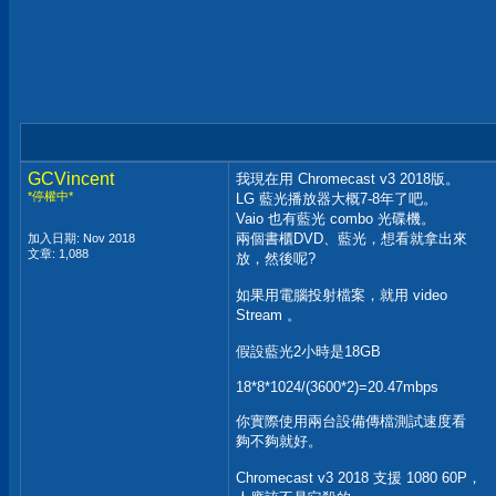
GCVincent
我現在用 Chromecast v3 2018版。
*停權中*
LG 藍光播放器大概7-8年了吧。
Vaio 也有藍光 combo 光碟機。
兩個書櫃DVD、藍光，想看就拿出來
加入日期: Nov 2018
文章: 1,088
放，然後呢?
如果用電腦投射檔案，就用 video
Stream 。
假設藍光2小時是18GB
18*8*1024/(3600*2)=20.47mbps
你實際使用兩台設備傳檔測試速度看
夠不夠就好。
Chromecast v3 2018 支援 1080 60P，