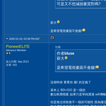
可是又不想減損畫質對嗎?
薪大
是希望電視畫面不會腿!
2020-01-03, 03:38 PM #
17
PioneerELITE
引用:
Advance Member
作者
bluse
薪大
加入日期: Sep 2013
文章: 415
是希望電視畫面不會腿!
這個時候 要看你 腿! 的定義了
基本上 BD>ISO 是一樣的
數位軟體檔案 如果只是單純透過 wifi傳
但是無法排除會不一樣的可能性 因為樓