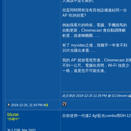
人應該不是它殺的。
但是同時間有沒有其他設備連結同一台
AP 吃掉頻寬?
例如我看片的時候，電腦、手機踏馬的
自動更新，Chromecast 會自動調降解
析度，或者轉圈圈……
有了 myvideo之後，我幾乎一年拿不到
10片光碟出來看……
我的 AP 就放電視旁邊，Chromecast 距
不到一公尺。電腦在房間，Wi-Fi 強度少
一格，速度也不可能全速。
此文章於 2019-12-25
11:39 PM
被 GCVincent 
2019-12-25, 11:34 PM #
11
bluse
目前使用一代連2.4g!藍光combo用DH-
*停權中*
加入日期: Mar 2003