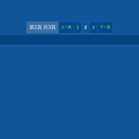
第2頁 共3頁
1
2
3
上一頁
下一頁