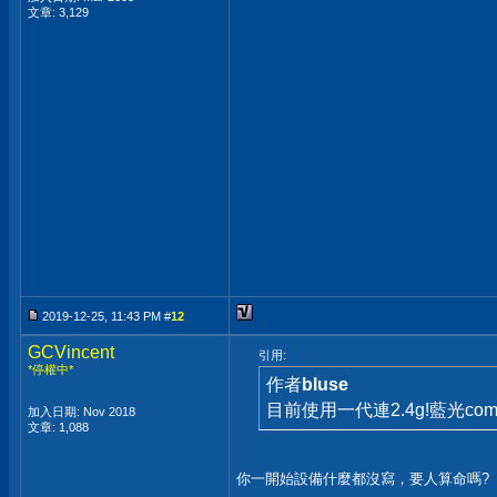
文章: 3,129
2019-12-25, 11:43 PM #
12
GCVincent
引用:
*停權中*
作者
bluse
目前使用一代連2.4g!藍光co
加入日期: Nov 2018
文章: 1,088
你一開始設備什麼都沒寫，要人算命嗎?