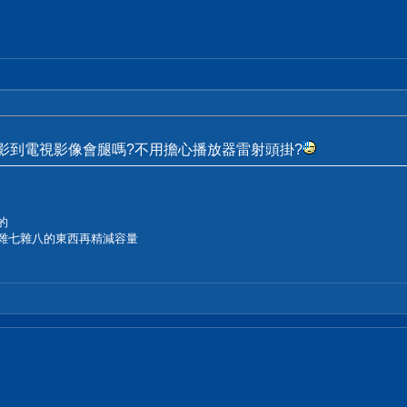
投影到電視影像會腿嗎?不用擔心播放器雷射頭掛?
的
及雜七雜八的東西再精減容量