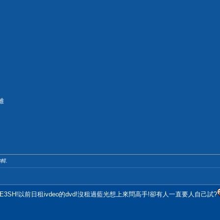
離
編輯.
12E3SH!以前日租ivdeo的dvd!沒租過藍光想上來問高手!卻有人一直要人自己試?