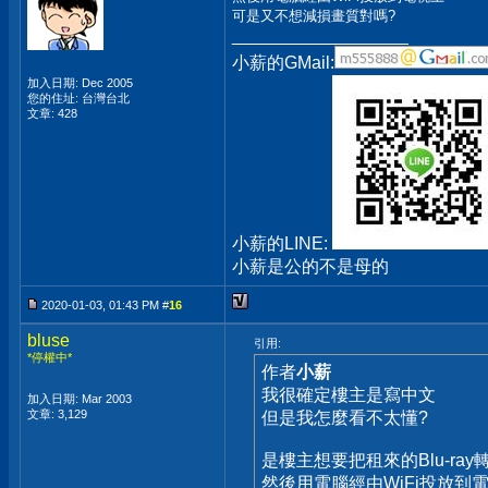
可是又不想減損畫質對嗎?
__________________
小薪的GMail:
加入日期: Dec 2005
您的住址: 台灣台北
文章: 428
小薪的LINE:
小薪是公的不是母的
2020-01-03, 01:43 PM #
16
bluse
引用:
*停權中*
作者
小薪
我很確定樓主是寫中文
加入日期: Mar 2003
文章: 3,129
但是我怎麼看不太懂?
是樓主想要把租來的Blu-ray轉
然後用電腦經由WiFi投放到