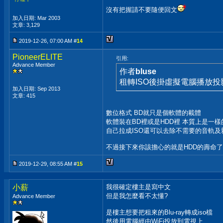
沒有把握請不要隨便回文
加入日期: Mar 2003
文章: 3,129
2019-12-26, 07:00 AM #
14
PioneerELITE
引用:
Advance Member
作者
bluse
租轉ISO後掛虛擬電腦播放
加入日期: Sep 2013
文章: 415
數位格式 BD就只是個軟體的載體
軟體裝在BD裡或是HDD裡 本質上是一樣
自己拉成ISO還可以去除不需要的音軌
不過接下來你該擔心的就是HDD的壽命了
2019-12-29, 08:55 AM #
15
小薪
我很確定樓主是寫中文
但是我怎麼看不太懂?
Advance Member
是樓主想要把租來的Blu-ray轉成iso檔
然後用電腦經由WiFi投放到電視上