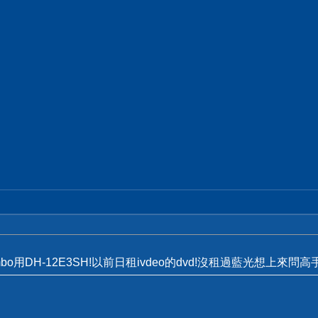
mbo用DH-12E3SH!以前日租ivdeo的dvd!沒租過藍光想上來