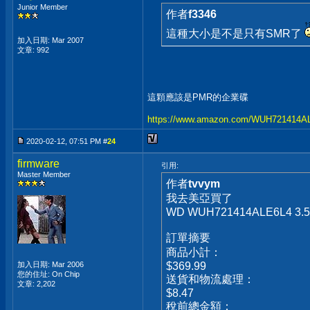
Junior Member
作者
f3346
這種大小是不是只有SMR了
加入日期: Mar 2007
文章: 992
這顆應該是PMR的企業碟
https://www.amazon.com/WUH721414A
2020-02-12, 07:51 PM #
24
firmware
引用:
Master Member
作者
tvvym
我去美亞買了
WD WUH721414ALE6L4 3.5"
訂單摘要
商品小計：
加入日期: Mar 2006
$369.99
您的住址: On Chip
送貨和物流處理：
文章: 2,202
$8.47
稅前總金額：