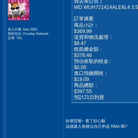
我去美亞買了
WD WUH721414ALE6L4 3.5"
訂單摘要
商品小計：
加入日期: Nov 2001
$369.99
您的住址: Overlay Network
送貨和物流處理：
文章: 701
$8.47
稅前總金額：
$378.46
預估收取的稅金 :
$0.00
進口預繳關稅：
$19.09
商品總額：
$397.55
預計21日到貨
好便宜喔~ 看了好心動
這樣購入有辦法自己申請 RMA 嗎?