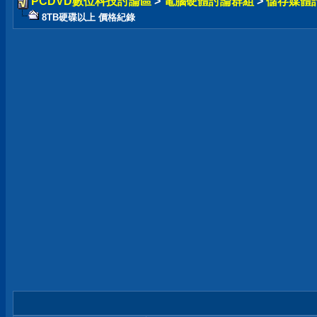
PCDVD數位科技討論區
>
電腦硬體討論群組
>
儲存媒體
8TB硬碟以上 價格紀錄