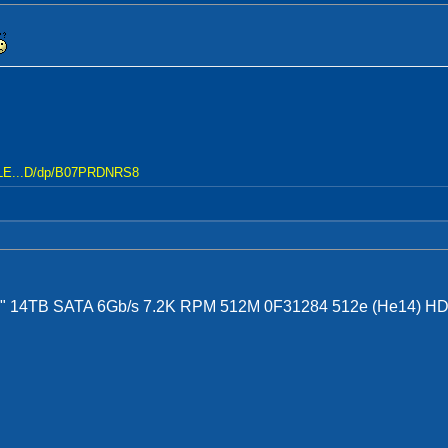
LE...D/dp/B07PRDNRS8
 14TB SATA 6Gb/s 7.2K RPM 512M 0F31284 512e (He14) H