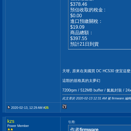
$378.46
預估收取的稅金 :
$0.00
進口預繳關稅：
$19.09
商品總額：
$397.55
預計21日到貨
天呀, 原來在美國買 DC HC530 便宜這麼多
這顆的規格真的太夢幻
7200rpm / 512MB buffer / 氦氣封裝 
此文章於 2020-02-13
12:31 AM
被 firmware 編輯
2020-02-13, 12:29 AM #
25
kzs
引用:
Power Member
作者
firmware