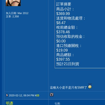
訂單摘要
商品小計：
加入日期: Mar 2012
$369.99
文章: 2,358
送貨和物流處理：
$8.47
稅前總金額：
$378.46
預估收取的稅金 :
$0.00
進口預繳關稅：
$19.09
商品總額：
$397.55
預計21日到貨
這種大小是不是只有SMR了
2020-02-12, 06:04 PM #
23
明彥
引用: