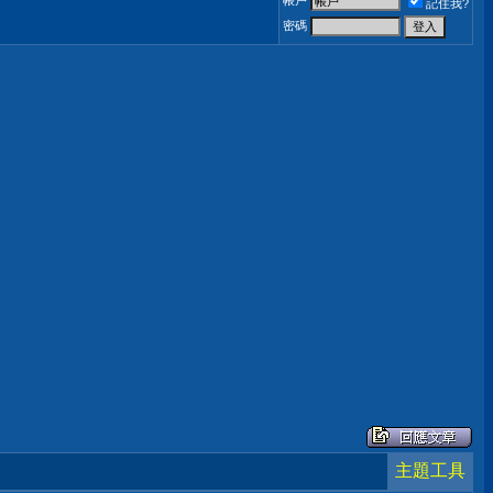
帳戶
記住我?
密碼
主題工具