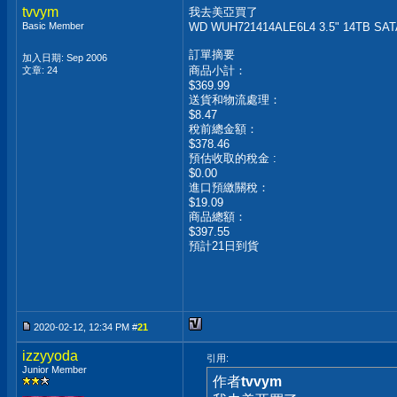
tvvym
我去美亞買了
Basic Member
WD WUH721414ALE6L4 3.5" 14TB SATA
訂單摘要
加入日期: Sep 2006
商品小計：
文章: 24
$369.99
送貨和物流處理：
$8.47
稅前總金額：
$378.46
預估收取的稅金 :
$0.00
進口預繳關稅：
$19.09
商品總額：
$397.55
預計21日到貨
2020-02-12, 12:34 PM #
21
izzyyoda
引用:
Junior Member
作者
tvvym