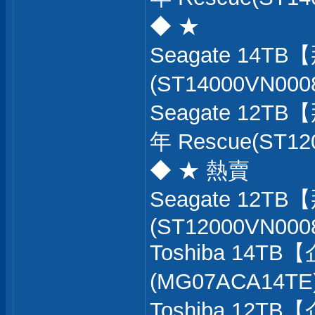
◆ ★
Seagate 14T
(ST14000VN000
Seagate 12T
年 Rescue(ST12
◆ ★ 熱賣
Seagate 12T
(ST12000VN0008
Toshiba 14T
(MG07ACA14TE)
Toshiba 12T