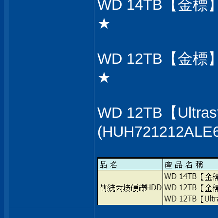
WD 14TB【金標】2
★
WD 12TB【金標】2
★
WD 12TB【Ultra
(HUH721212ALE6