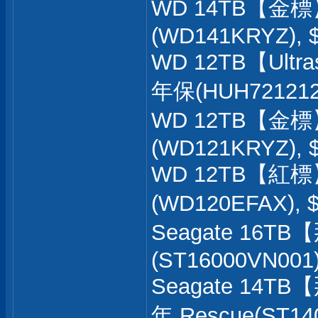
WD 14TB【金標
(WD141KRYZ), 
WD 12TB【Ultra
年保(HUH721212A
WD 12TB【金標
(WD121KRYZ), 
WD 12TB【紅標
(WD120EFAX), 
Seagate 16T
(ST16000VN001
Seagate 14T
年 Rescue(ST14