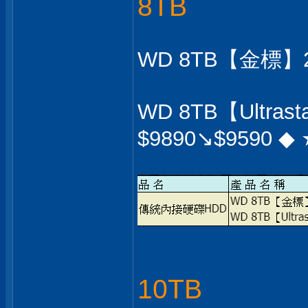
8TB
WD 8TB【金標】25
WD 8TB【Ultras
$9890↘$9590 ◆
10TB