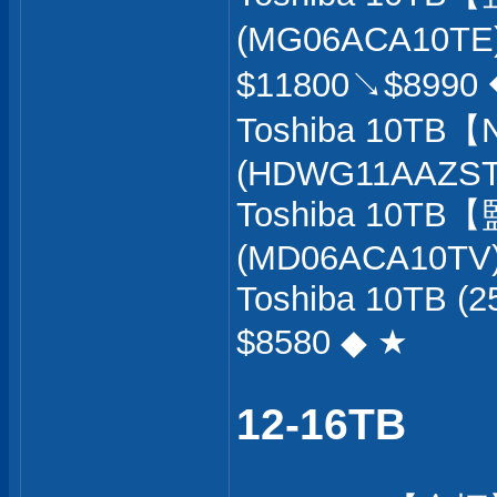
(MG06ACA10TE
$11800↘$8990
Toshiba 10T
(HDWG11AAZSTA
Toshiba 10T
(MD06ACA10TV)
Toshiba 10TB 
$8580 ◆ ★
12-16TB