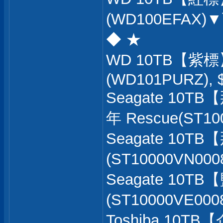
(WD100EFAX)▼下
◆ ★
WD 10TB【紫標
(WD101PURZ), 
Seagate 10T
年 Rescue(ST10
Seagate 10T
(ST10000VN000
Seagate 10T
(ST10000VE000
Toshiba 10T