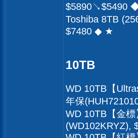
$5890↘$5490 
Toshiba 8TB (
$7480 ◆ ★
10TB
WD 10TB【Ultra
年保(HUH721010A
WD 10TB【金標
(WD102KRYZ), 
WD 10TB【紅標