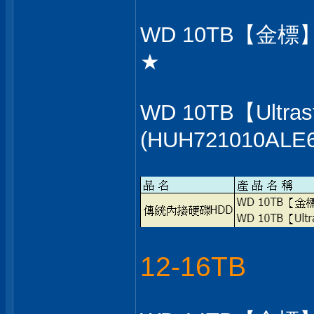
WD 10TB【金標】2
★
WD 10TB【Ultra
(HUH721010ALE6
12-16TB