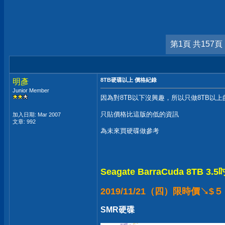
第1頁 共157頁
8TB硬碟以上 價格紀錄
明彥
Junior Member
因為對8TB以下沒興趣，所以只做8TB以
只貼價格比這版的低的資訊
加入日期: Mar 2007
文章: 992
為未來買硬碟做參考
Seagate BarraCuda 8TB 3
2019/11/21（四）限時價↘$
SMR硬碟