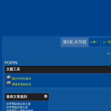
第5頁 共79頁
«
第一
上一頁
«
POPIN
主題工具
顯示可列印版本
傳送本頁給好友
發表文章規則
您
不可以
發起新主題
您
不可以
回應主題
您
不可以
上傳附加檔案