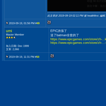
此文章於 2019-09-19
02:11 PM
被 healthfirst. 編輯.
2019-09-19, 01:56 PM #
49
umi
EPIC誇張了
Master Member
送了batman全套的了
https://www.epicgames.com/store/zh-...
https://www.epicgames.com/store/zh-...-
加入日期: Dec 1999
文章: 2,066
2019-09-19, 11:31 PM #
50