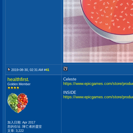
2019-08-30, 02:31 AM #
41
healthfirst.
Celeste
https://www.epicgames.com/store/produc
Golden Member
INSIDE
https://www.epicgames.com/store/produc
加入日期: Apr 2017
您的住址: 陣亡者的靈堂
文章: 3,222