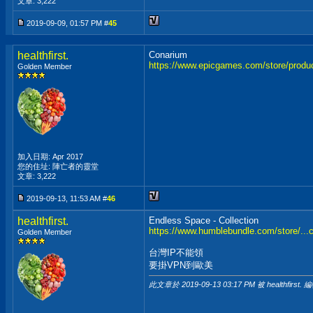
文章: 3,222
2019-09-09, 01:57 PM #
45
healthfirst.
Conarium
https://www.epicgames.com/store/produ
Golden Member
加入日期: Apr 2017
您的住址: 陣亡者的靈堂
文章: 3,222
2019-09-13, 11:53 AM #
46
healthfirst.
Endless Space - Collection
https://www.humblebundle.com/store/...c
Golden Member
台灣IP不能領
要掛VPN到歐美
此文章於 2019-09-13
03:17 PM
被 healthfirst. 