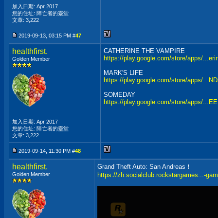
加入日期: Apr 2017
您的住址: 陣亡者的靈堂
文章: 3,222
2019-09-13, 03:15 PM #
47
healthfirst.
CATHERINE THE VAMPIRE
https://play.google.com/store/apps/...e
Golden Member
MARK'S LIFE
https://play.google.com/store/apps/...
SOMEDAY
https://play.google.com/store/apps/
加入日期: Apr 2017
您的住址: 陣亡者的靈堂
文章: 3,222
2019-09-14, 11:30 PM #
48
healthfirst.
Grand Theft Auto: San Andreas！
Golden Member
https://zh.socialclub.rockstargames...-ga