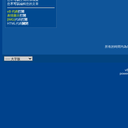
您
不可以
編輯您的文章
vB 代碼
打開
表情圖示
打開
[IMG]
代碼
打開
HTML代碼
關閉
所有的時間均為G
vB
power