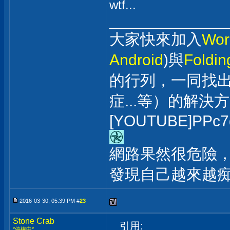
wtf...
_____________
大家快來加入
Wor
Android
)與
Foldi
的行列，一同找
症...等）的解決
[YOUTUBE]PPc7
網路果然很危險，
發現自己越來越痴漢
2016-03-30, 05:39 PM #
23
Stone Crab
引用:
*停權中*