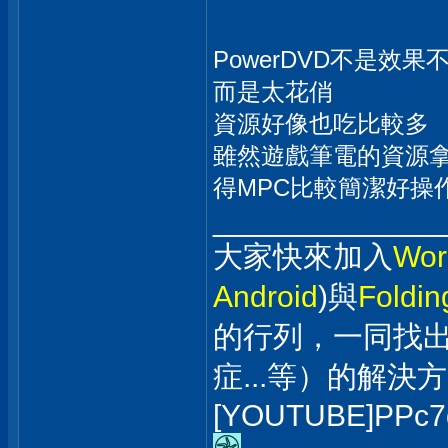
PowerDVD不是效果
而是太花俏
資源好像也吃比較多
雖然遊戲筆電的資源拿
得MPC比較簡潔好操
_____________
大家快來加入
Wor
Android
)與
Foldi
的行列，一同找
症...等）的解決
[YOUTUBE]PPc7