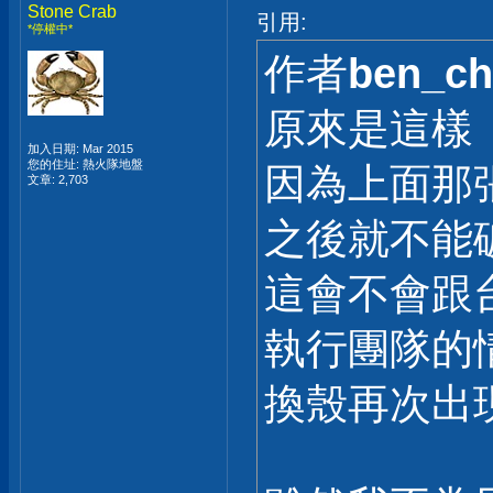
Stone Crab
引用:
*停權中*
作者
ben_ch
原來是這樣
加入日期: Mar 2015
您的住址: 熱火隊地盤
因為上面那張
文章: 2,703
之後就不能
這會不會跟
執行團隊的
換殼再次出