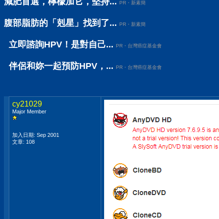
減肥首選，檸檬加它，堅持...
PR・新素簡
腹部脂肪的「剋星」找到了...
PR・新素簡
立即諮詢HPV！是對自己...
PR・台灣癌症基金會
伴侶和妳一起預防HPV，...
PR・台灣癌症基金會
cy21029
Major Member
加入日期: Sep 2001
文章: 108