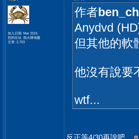
作者
ben_ch
Anydvd 
加入日期: Mar 2015
您的住址: 熱火隊地盤
但其他的軟
文章: 2,703
他沒有說要
wtf...
反正等4/30再說吧...