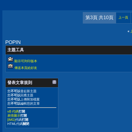
第3頁 共10頁
上一頁
«
POPIN
主題工具
顯示可列印版本
傳送本頁給好友
發表文章規則
您
不可以
發起新主題
您
不可以
回應主題
您
不可以
上傳附加檔案
您
不可以
編輯您的文章
vB 代碼
打開
表情圖示
打開
[IMG]
代碼
打開
HTML代碼
關閉