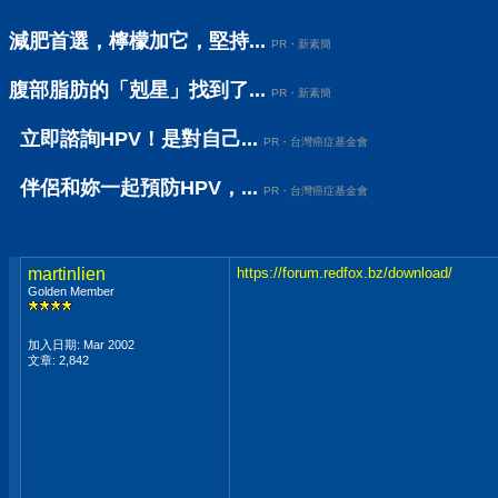
減肥首選，檸檬加它，堅持...
PR・新素簡
腹部脂肪的「剋星」找到了...
PR・新素簡
立即諮詢HPV！是對自己...
PR・台灣癌症基金會
伴侶和妳一起預防HPV，...
PR・台灣癌症基金會
martinlien
https://forum.redfox.bz/download/
Golden Member
加入日期: Mar 2002
文章: 2,842