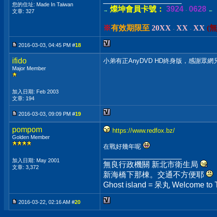
您的住址: Made In Taiwan
燦坤會員卡號：
3924
0628
→
-
←
文章: 327
※
有效期限至
20XX
XX
XX
(
-
-
2016-03-03, 04:45 PM #
18
ifido
小弟有正AnyDVD HD終身版，感謝眾
Major Member
加入日期: Feb 2003
文章: 194
2016-03-03, 09:09 PM #
19
pompom
https://www.redfox.bz/
Golden Member
在戰好幾年呢
__________________
加入日期: May 2001
無良行政機關 新北市衛生局
文章: 3,372
新海橋下那棟。交通不方便耶
Ghost island = 呆丸 Welcome to 
2016-03-22, 02:16 AM #
20