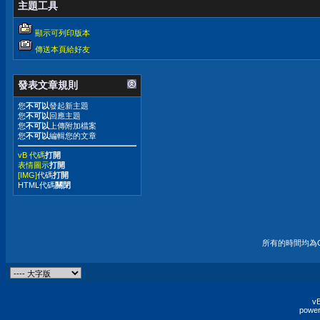
主題工具
顯示可列印版本
傳送本頁給好友
發表文章規則
您
不可以
發起新主題
您
不可以
回應主題
您
不可以
上傳附加檔案
您
不可以
編輯您的文章
vB 代碼
打開
表情圖示
打開
[IMG]
代碼
打開
HTML代碼
關閉
所有的時間均為G
vB
power