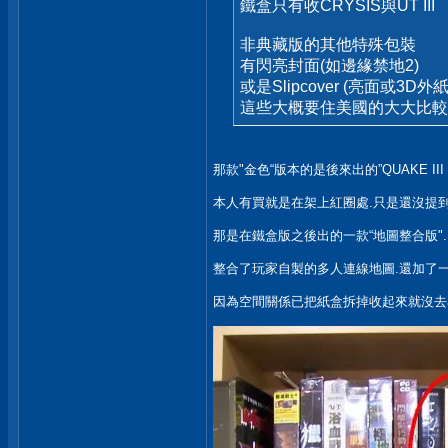
鐵盒只有收CRYSIS與UT III
非典藏版的其他特殊包裝
有閃亮封面(如邊緣禁地2)
或是Slipcover (亮面或3D外
這些大概要住美國的大大比較
那款"金色“版本的是後來出的”QUAKE III
本人有買就是在架上紅圈處.只是還沒提到
那是在鐵盒版之後出的一款“地圖整合版".
整合了玩家自製的多人連線地圖.還加了一
因為空間關係已把紙盒拆掉收起來就沒去看