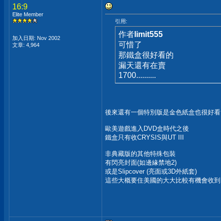
16:9
Elite Member
引用:
作者
limit555
加入日期: Nov 2002
可惜了
文章: 4,964
那鐵盒很好看的
漏天還有在賣
1700..........
後來還有一個特別版是金色紙盒也很好看
歐美遊戲進入DVD盒時代之後
鐵盒只有收CRYSIS與UT III
非典藏版的其他特殊包裝
有閃亮封面(如邊緣禁地2)
或是Slipcover (亮面或3D外紙套)
這些大概要住美國的大大比較有機會收到