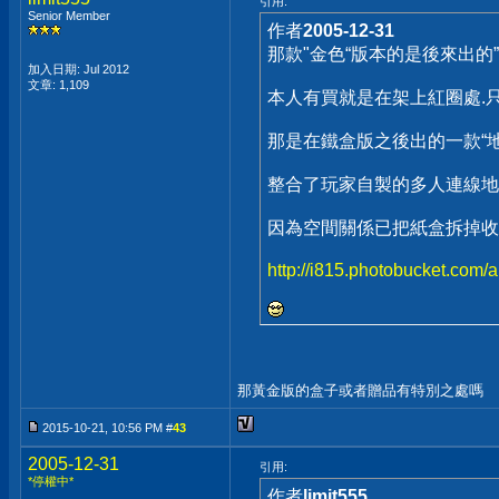
引用:
Senior Member
作者
2005-12-31
那款"金色“版本的是後來出的”QUA
加入日期: Jul 2012
文章: 1,109
本人有買就是在架上紅圈處.只
那是在鐵盒版之後出的一款“地
整合了玩家自製的多人連線地
因為空間關係已把紙盒拆掉收
http://i815.photobucket.com/
那黃金版的盒子或者贈品有特別之處嗎
2015-10-21, 10:56 PM #
43
2005-12-31
引用:
*停權中*
作者
limit555