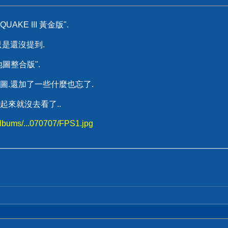
KE III 黃金版".
是還沒提到.
圖整合版".
圖.還加了一些什麼也忘了.
起來就沒去看了..
albums/...070707/FPS1.jpg