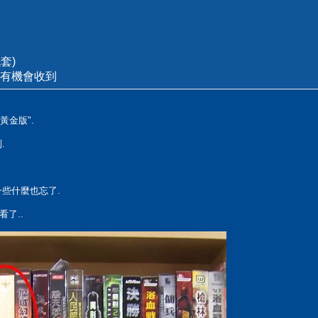
紙套)
有機會收到
 黃金版".
.
些什麼也忘了.
了..