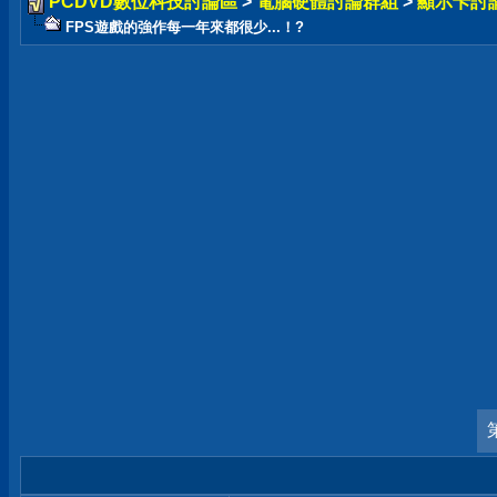
PCDVD數位科技討論區
>
電腦硬體討論群組
>
顯示卡討
FPS遊戲的強作每一年來都很少...！?