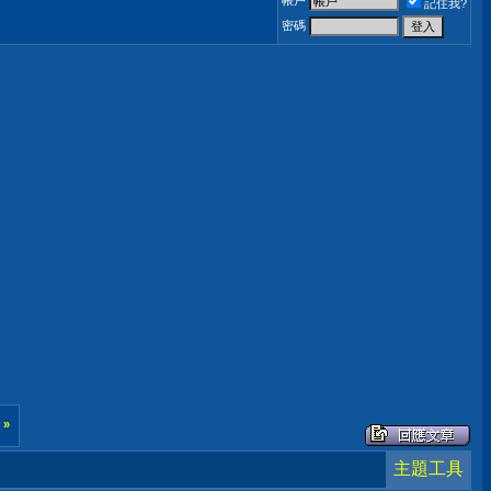
帳戶
記住我?
密碼
後
»
主題工具