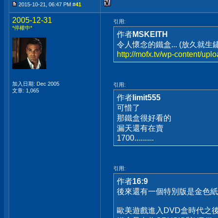
2015-10-21, 06:47 PM #
41
2005-12-31
引用:
*停權中*
作者
MSKEITH
令人懷念的鐵盒... (放久就生鏽
http://mofx.tv/wp-content/up
加入日期: Dec 2005
引用:
文章: 1,065
作者
limit555
可惜了
那鐵盒很好看的
漏天還有在賣
1700..........
引用:
作者
16:9
後來還有一個特別版是金色紙
歐美遊戲進入DVD盒時代之