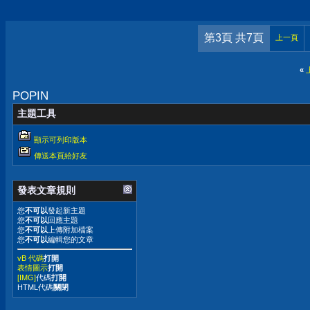
第3頁 共7頁
上一頁
«
POPIN
主題工具
顯示可列印版本
傳送本頁給好友
發表文章規則
您
不可以
發起新主題
您
不可以
回應主題
您
不可以
上傳附加檔案
您
不可以
編輯您的文章
vB 代碼
打開
表情圖示
打開
[IMG]
代碼
打開
HTML代碼
關閉