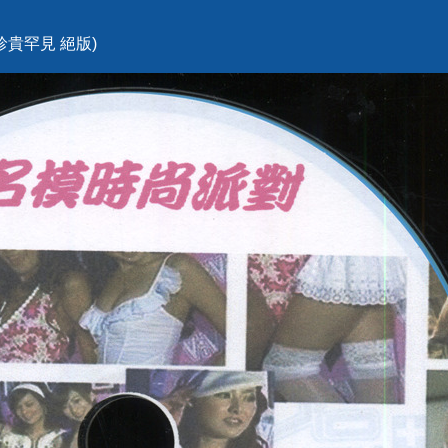
(珍貴罕見 絕版)