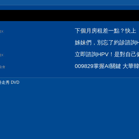
下個月房租差一點？快上【
波X
姊妹們，別忘了約診諮詢H
立即諮詢HPV！是對自己健
波X
009829掌握AI關鍵 大華韓國
金會
特走秀 DVD