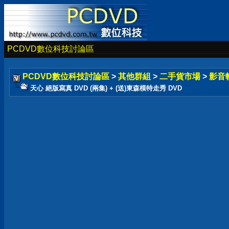
PCDVD數位科技討論區
PCDVD數位科技討論區
>
其他群組
>
二手貨市場
>
影音
天心 絕版寫真 DVD (兩集) + (送)東森模特走秀 DVD