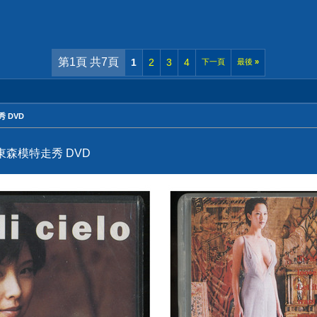
第1頁 共7頁
1
2
3
4
下一頁
最後
»
秀 DVD
送)東森模特走秀 DVD