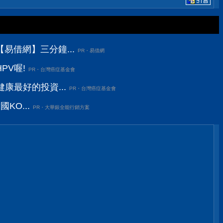
易借網】三分鐘...
PR・易借網
PV喔!
PR・台灣癌症基金會
康最好的投資...
PR・台灣癌症基金會
KO...
PR・大華銀全能行銷方案