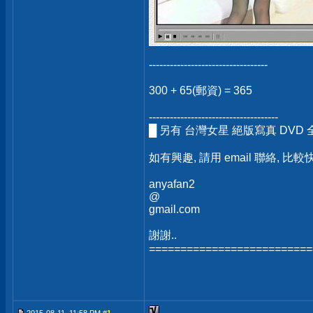
----------------------------------
300 + 65(郵資) = 365
-------------------------------------
█ 另有 台灣女星 絕版寫真 DVD 全
如有興趣, 請用 email 聯絡, 比較快
anyafan2
@
gmail.com
謝謝..
==========================