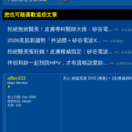
2015-08-11, 11:58 PM #
1
您也可能喜歡這些文章
拒絕無效醫美！皮膚專科醫師大推：矽谷電...
PR・矽谷電
2026美肌新趨勢「外泌體＋矽谷電波X...
PR・矽谷電波X
拒絕醫美冤枉錢！皮膚權威指定：矽谷電波...
PR・矽谷電
伴侶和妳一起預防HPV，才有資格說愛妳...
PR・台灣癌症基
affter333
天心 絕版寫真 DVD (兩集) + (送)東森模
Major Member
加入日期: Dec 2000
您的住址: taiwan
文章: 120