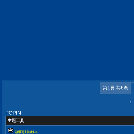
第1頁 共6頁
«
POPIN
主題工具
顯示可列印版本