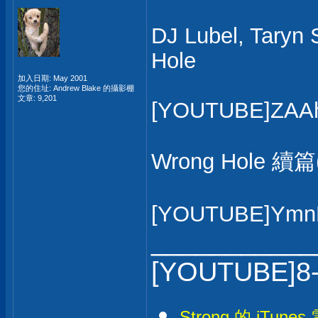
DJ Lubel, Taryn 
Hole
加入日期: May 2001
您的住址: Andrew Blake 的攝影棚
文章: 9,201
[YOUTUBE]ZAA
Wrong Hole 續篇(
[YOUTUBE]Ymn
___________
[YOUTUBE]8
Strong 的 iTunes