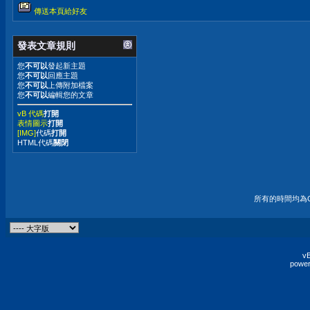
傳送本頁給好友
發表文章規則
您
不可以
發起新主題
您
不可以
回應主題
您
不可以
上傳附加檔案
您
不可以
編輯您的文章
vB 代碼
打開
表情圖示
打開
[IMG]
代碼
打開
HTML代碼
關閉
所有的時間均為G
vB
power