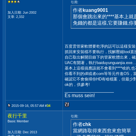
引用:
作者
kuang9001
加入日期: Jun 2002
那個會跳出來的****基本上就
文章: 2,332
免錢的都是這樣,它要賺錢,你
百度雲管家軟體要乾淨的話可以這樣安裝..
抓回來安裝檔不要執行，找解壓縮tool
自己取出解開目錄下的管家軟體出來，確認W
UAC有開著，執行baiduyunguanjia.exe..
基本上這樣搞應該就不會看到****啥的,
你看不到的dll或者com等等元件進OS，
確認它不會偷掃你HD有啥檔案，但最少
ok的，供參考!
__________________
Es muss sein!
2015-09-16, 05:57 AM #
34
夜行千里
引用:
Basic Member
作者
chk
當網路取得東西愈來愈簡單
加入日期: Dec 2013