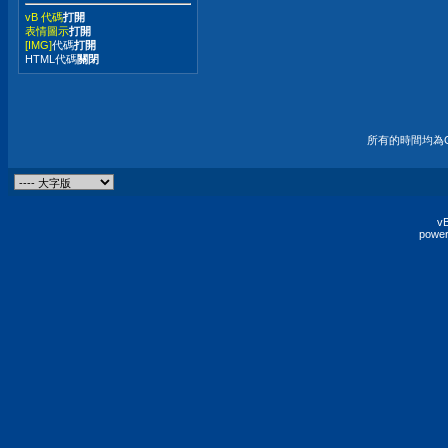
vB 代碼
打開
表情圖示
打開
[IMG]
代碼
打開
HTML代碼
關閉
所有的時間均為G
vB
power