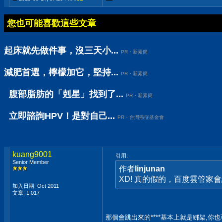
您也可能喜歡這些文章
起床就先做件事，沒三天小...
PR・新素簡
減肥首選，檸檬加它，堅持...
PR・新素簡
腹部脂肪的「剋星」找到了...
PR・新素簡
立即諮詢HPV！是對自己...
PR・台灣癌症基金會
kuang9001
引用:
Senior Member
作者
linjunan
XD! 真的假的，百度雲管家
加入日期: Oct 2011
文章: 1,017
那個會跳出來的****基本上就是綁架,你