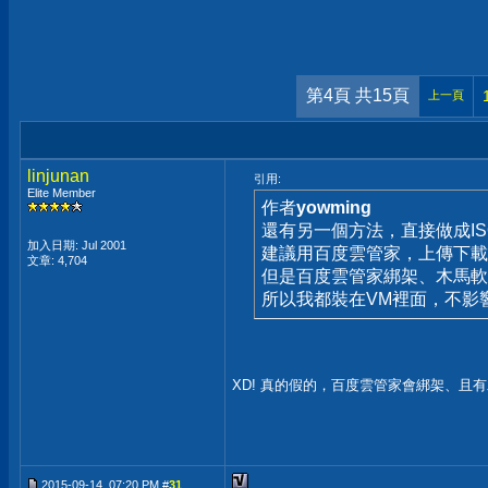
第4頁 共15頁
上一頁
linjunan
引用:
Elite Member
作者
yowming
還有另一個方法，直接做成I
加入日期: Jul 2001
建議用百度雲管家，上傳下載
文章: 4,704
但是百度雲管家綁架、木馬軟
所以我都裝在VM裡面，不影
XD! 真的假的，百度雲管家會綁架、且
2015-09-14, 07:20 PM #
31