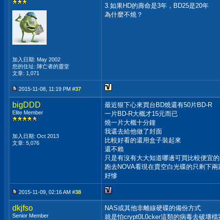
3.如果HD的壽命是3年，BD25是20年
為什麼不燒？
加入日期: May 2002
您的住址: 陣亡者的靈堂
文章: 1,071
2015-11-08, 11:19 PM #
37
bigDDD
最近狠下心來買台BD燒還有50片BD-R
Elite Member
一片BD-R大概才15元而已
燒一片大概十分鐘
我還去給他做了封面
加入日期: Oct 2013
比較好看的還用盒子裝起來
文章: 5,076
還不賴
只是有沒有大大知道哪邊可買比較便宜的
跑去NOVA看現在賣空白光碟的只剩下兩
好慘
2015-11-09, 02:16 AM #
38
dkjfso
NAS或其他非離線硬碟的備份方式
Senior Member
就是怕crypt0L0cker這類的病毒去破壞檔