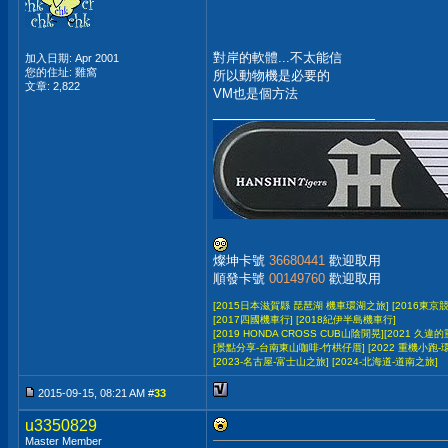
對岸的軟體...不太能信
加入日期: Apr 2001
您的住址: 雞窩
所以動物機是必要的
文章: 2,822
VM也是個方法
__________________
燦坤卡號
36680441
歡迎取用
順發卡號
00149760
歡迎取用
[2015日本滋賀縣 琵琶湖 機車環湖之旅]
[2016東京
[2017四國機車行]
[2018紀伊半島機車行]
[2019 HONDA CROSS CUB山陰閒晃]
[2021 久違的
[景點分享-台南東山咖啡-竹栱仔厝]
[2022 重機小跑
[2023-名古屋-富士山之旅]
[2024-北海道-道南之旅]
2015-09-15, 08:21 AM #
33
u3350829
Master Member