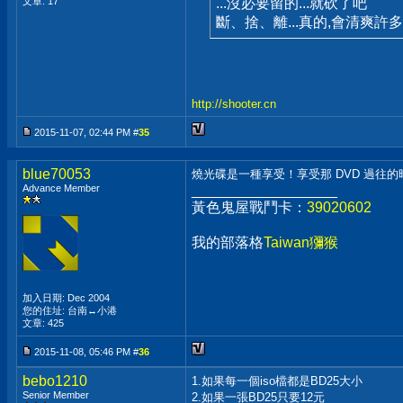
文章: 17
...沒必要留的...就砍了吧
斷、捨、離...真的,會清爽許多
http://shooter.cn
2015-11-07, 02:44 PM #
35
blue70053
燒光碟是一種享受！享受那 DVD 過往
Advance Member
__________________
黃色鬼屋戰鬥卡：
39020602
我的部落格
Taiwan獼猴
加入日期: Dec 2004
您的住址: 台南↔小港
文章: 425
2015-11-08, 05:46 PM #
36
bebo1210
1.如果每一個iso檔都是BD25大小
Senior Member
2.如果一張BD25只要12元