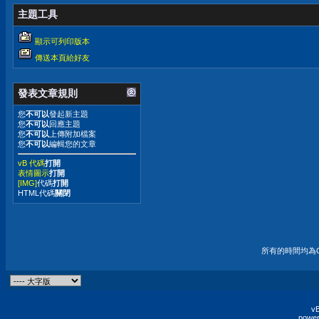
主題工具
顯示可列印版本
傳送本頁給好友
發表文章規則
您
不可以
發起新主題
您
不可以
回應主題
您
不可以
上傳附加檔案
您
不可以
編輯您的文章
vB 代碼
打開
表情圖示
打開
[IMG]
代碼
打開
HTML代碼
關閉
所有的時間均為G
vB
power