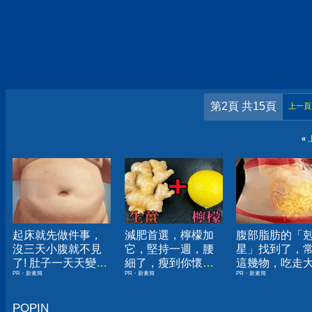
第2頁 共15頁
上一頁
«
起床就先做件事，
減肥首選，檸檬加
腹部脂肪的「
沒三天小腹就不見
它，堅持一週，腰
星」找到了，
了! 肚子一天天變
細了，瘦到你懷疑
這幾物，吃走
PR・新素簡
PR・新素簡
PR・新素簡
小！
人生
囊，瘦出小蠻
POPIN