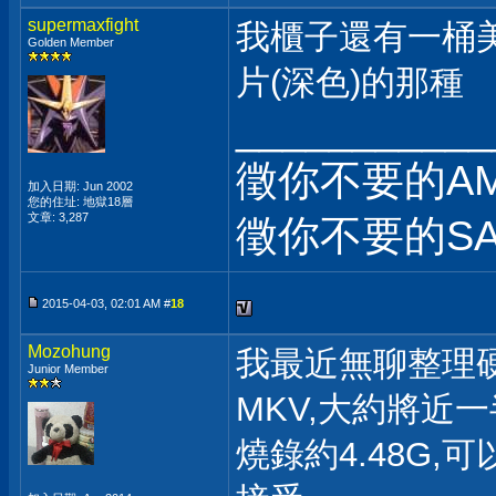
supermaxfight
我櫃子還有一桶
Golden Member
片(深色)的那種
___________
徵你不要的AM
加入日期: Jun 2002
您的住址: 地獄18層
文章: 3,287
徵你不要的SA
2015-04-03, 02:01 AM #
18
Mozohung
我最近無聊整理硬
Junior Member
MKV,大約將近一
燒錄約4.48G,