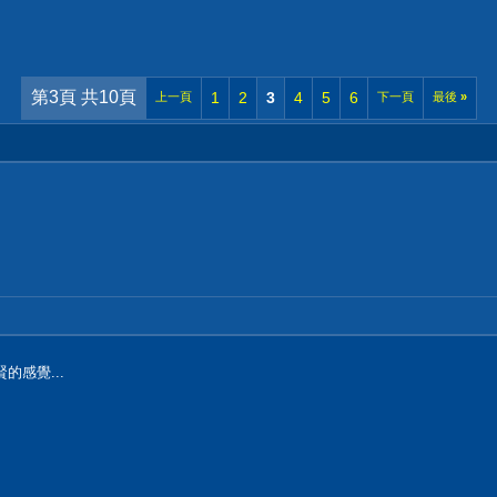
第3頁 共10頁
1
2
3
4
5
6
上一頁
下一頁
最後
»
的感覺...