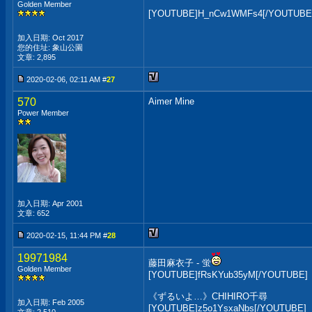
Golden Member
[YOUTUBE]H_nCw1WMFs4[/YOUTUBE
加入日期: Oct 2017
您的住址: 象山公園
文章: 2,895
2020-02-06, 02:11 AM #
27
570
Aimer Mine
Power Member
加入日期: Apr 2001
文章: 652
2020-02-15, 11:44 PM #
28
19971984
藤田麻衣子 - 蛍
Golden Member
[YOUTUBE]fRsKYub35yM[/YOUTUBE]
《ずるいよ…》CHIHIRO千尋
加入日期: Feb 2005
[YOUTUBE]z5o1YsxaNbs[/YOUTUBE]