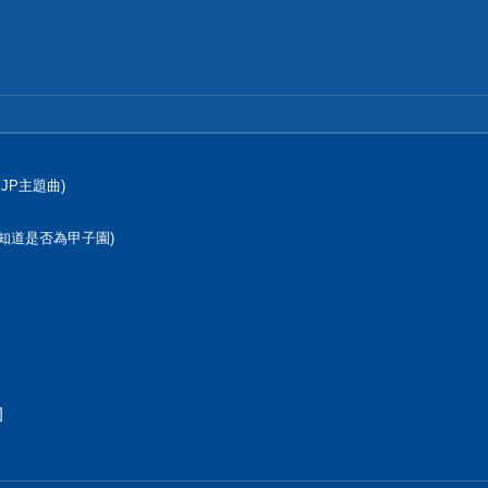
欺師JP主題曲)
曲，不知道是否為甲子園)
]