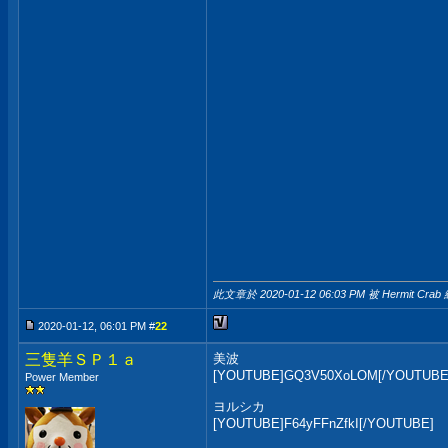
此文章於 2020-01-12
06:03 PM
被 Hermit Crab
2020-01-12, 06:01 PM #
22
三隻羊ＳＰ１ａ
美波
[YOUTUBE]GQ3V50XoLOM[/YOUTUBE
Power Member
ヨルシカ
[YOUTUBE]F64yFFnZfkI[/YOUTUBE]