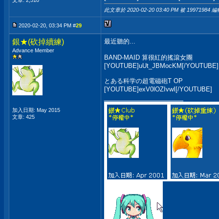
文章: 2,510
此文章於 2020-02-20
03:40 PM
被 19971984 編
2020-02-20, 03:34 PM #
29
銀★(砍掉續練)
最近聽的...
Advance Member
BAND-MAID 算很紅的搖滾女團
[YOUTUBE]uUt_JBMocKM[/YOUTUBE]
とある科学の超電磁砲T OP
[YOUTUBE]exV0lOZIvwI[/YOUTUBE]
__________________
加入日期: May 2015
文章: 425