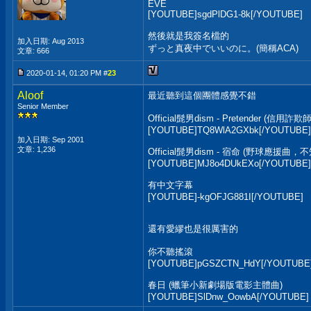
EVE
[YOUTUBE]sgdPlDG1-8k[/YOUTUBE]
然後就是我簽名檔的
加入日期: Aug 2013
ずっと真夜中でいいのに。(簡稱ACA)
文章: 666
2020-01-14, 01:20 PM #
23
Aloof
最近聽到這個團體感覺不錯
Senior Member
Official髭男dism - Pretender (信用詐
[YOUTUBE]TQ8WlA2GXbk[/YOUTUBE]
加入日期: Sep 2001
文章: 1,236
Official髭男dism - 宿命 (野球應援
[YOUTUBE]MJ8o4DUkEXo[/YOUTUBE]
有中文字幕
[YOUTUBE]-kgOFJG881I[/YOUTUBE]
還有愛繆也是很厲害的
你不聽搖滾
[YOUTUBE]pGSZCTN_HdY[/YOUTUBE
春日 (蠟筆小新劇場版電影主體曲)
[YOUTUBE]SlDnw_OowbA[/YOUTUBE]