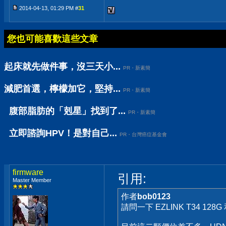
2014-04-13, 01:29 PM #
31
您也可能喜歡這些文章
起床就先做件事，沒三天小...
PR・新素簡
減肥首選，檸檬加它，堅持...
PR・新素簡
腹部脂肪的「剋星」找到了...
PR・新素簡
立即諮詢HPV！是對自己...
PR・台灣癌症基金會
firmware
引用:
Master Member
作者
bob0123
請問一下 EZLINK T34 128