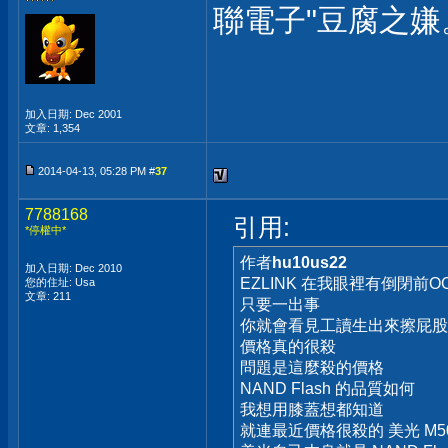
聯電子"豆腐之嫌
加入日期: Dec 2001
文章: 1,354
2014-04-13, 05:28 PM #
37
7788168
引用:
*停權中*
作者
hu10us22
加入日期: Dec 2010
EZLINK 在我眼裡有倒閉前O
您的住址: Usa
文章: 211
只要一出事
你就會看見工讀生出來擦屁股
價格真的很殺
問題是這麼殺的價格
NAND Flash 的品質如何
我想用膝蓋想都知道
就連最近價格很殺的 美光 M5