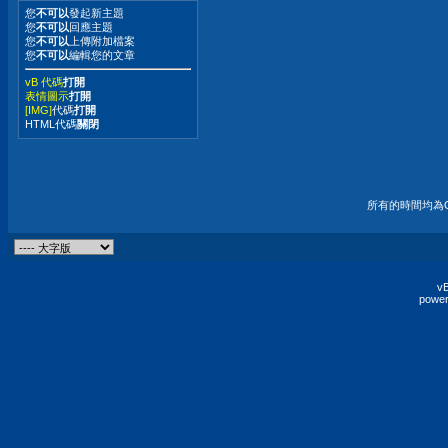
您
不可以
發起新主題
您
不可以
回應主題
您
不可以
上傳附加檔案
您
不可以
編輯您的文章
vB 代碼
打開
表情圖示
打開
[IMG]
代碼
打開
HTML代碼
關閉
所有的時間均為G
vB
power