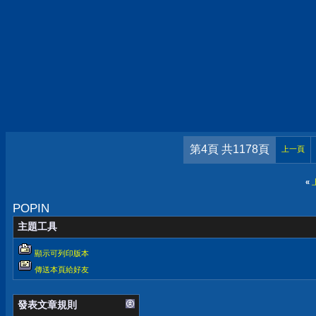
第4頁 共1178頁
上一頁
«
POPIN
主題工具
顯示可列印版本
傳送本頁給好友
發表文章規則