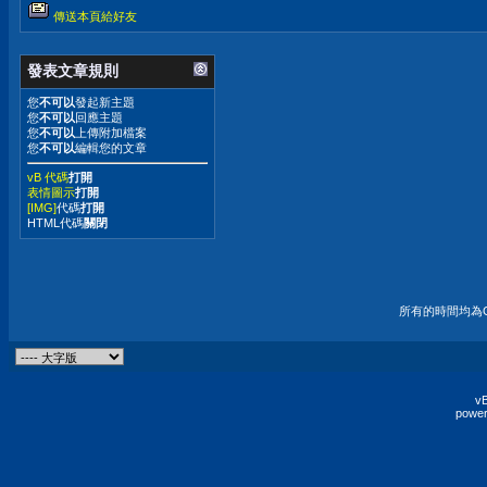
傳送本頁給好友
發表文章規則
您
不可以
發起新主題
您
不可以
回應主題
您
不可以
上傳附加檔案
您
不可以
編輯您的文章
vB 代碼
打開
表情圖示
打開
[IMG]
代碼
打開
HTML代碼
關閉
所有的時間均為G
vB
power