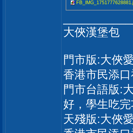
FB_IMG_1751777628881.
___________
大俠漢堡包
門市版:大俠
香港市民添口
門市台語版:
好，學生吃完
天殘版:大俠