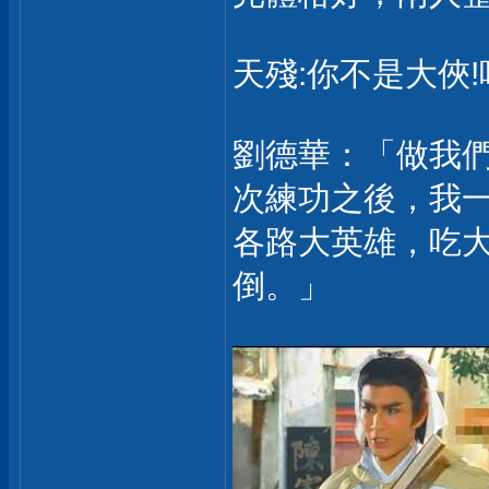
天殘:你不是大俠!
劉德華：「做我
次練功之後，我
各路大英雄，吃
倒。」