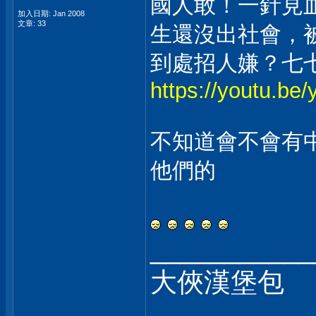
國人敢！一針見
加入日期: Jan 2008
文章: 33
生還沒出社會，
到處招人嫌？七七
https://youtu.b
不知道會不會有
他們的
___________
大俠漢堡包