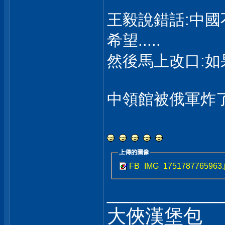
王毅說錯話:中國
希望.....
然後馬上改口:如
中領館被俄軍炸了
上傳的圖像
FB_IMG_1751787765963.
___________
大俠漢堡包