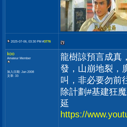
2025-07-06, 03:30 PM #
3776
koo
龍樹諒預言成真
Amateur Member
發，山崩地裂，
加入日期: Jan 2008
文章: 33
叫，非必要勿前往
除計劃#基建狂魔
延
https://www.you