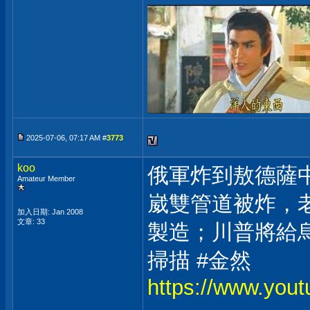
2025-07-06, 07:17 AM #
3773
koo
俄軍炸到敖德薩
Amateur Member
崴雙管道被炸，
加入日期: Jan 2008
文章: 33
製造；川普將給
掃描 #金然
https://www.yo