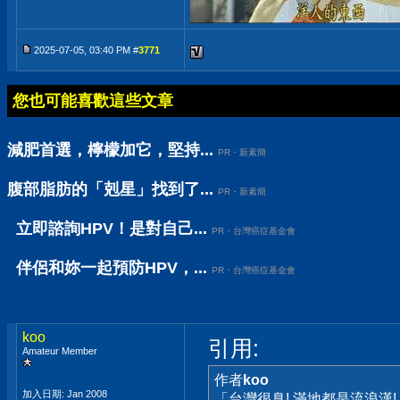
2025-07-05, 03:40 PM #
3771
您也可能喜歡這些文章
減肥首選，檸檬加它，堅持...
PR・新素簡
腹部脂肪的「剋星」找到了...
PR・新素簡
立即諮詢HPV！是對自己...
PR・台灣癌症基金會
伴侶和妳一起預防HPV，...
PR・台灣癌症基金會
koo
引用:
Amateur Member
作者
koo
加入日期: Jan 2008
「台灣很臭! 滿地都是流浪