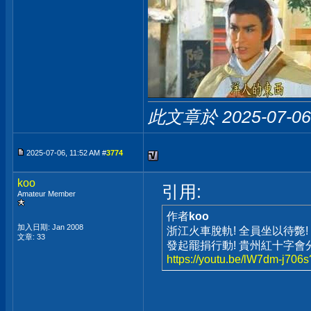
此文章於 2025-07-0
2025-07-06, 11:52 AM #
3774
koo
引用:
Amateur Member
作者
koo
加入日期: Jan 2008
浙江火車脫軌! 全員坐以待斃! 
文章: 33
發起罷捐行動! 貴州紅十字會
https://youtu.be/lW7dm-j