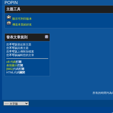
POPIN
主題工具
顯示可列印版本
傳送本頁給好友
發表文章規則
您
不可以
發起新主題
您
不可以
回應主題
您
不可以
上傳附加檔案
您
不可以
編輯您的文章
vB 代碼
打開
表情圖示
打開
[IMG]
代碼
打開
HTML代碼
關閉
所有的時間均為G