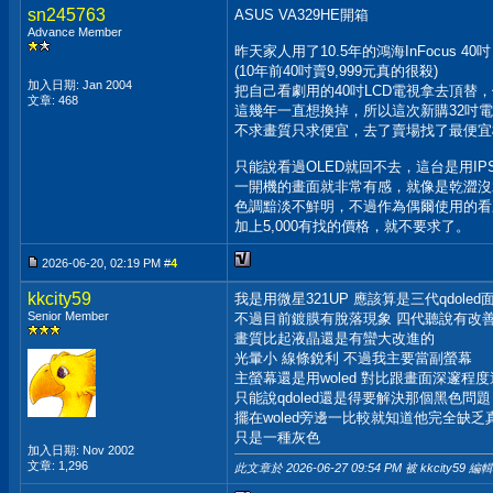
sn245763
ASUS VA329HE開箱
Advance Member
昨天家人用了10.5年的鴻海InFocus 40吋 (
(10年前40吋賣9,999元真的很殺)
加入日期: Jan 2004
把自己看劇用的40吋LCD電視拿去頂替
文章: 468
這幾年一直想換掉，所以這次新購32吋
不求畫質只求便宜，去了賣場找了最便宜
只能說看過OLED就回不去，這台是用IP
一開機的畫面就非常有感，就像是乾澀沒
色調黯淡不鮮明，不過作為偶爾使用的看
加上5,000有找的價格，就不要求了。
2026-06-20, 02:19 PM #
4
kkcity59
我是用微星321UP 應該算是三代qdoled
Senior Member
不過目前鍍膜有脫落現象 四代聽說有改
畫質比起液晶還是有蠻大改進的
光暈小 線條銳利 不過我主要當副螢幕
主螢幕還是用woled 對比跟畫面深邃程
只能說qdoled還是得要解決那個黑色問題
擺在woled旁邊一比較就知道他完全缺乏
只是一種灰色
加入日期: Nov 2002
文章: 1,296
此文章於 2026-06-27
09:54 PM
被 kkcity59 編輯