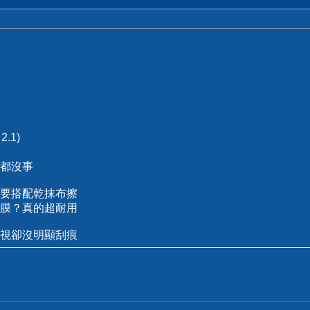
？
.1)
都沒事
要搭配乾抹布擦
膜？真的超耐用
視卻沒明顯刮痕