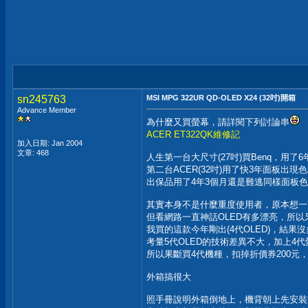
sn245763
MSI MPG 322UR QD-OLED X24 (32吋)開箱
Advance Member
為什麼又買螢幕，請詳閱下列討論串
ACER ET322QK維修記
加入日期: Jan 2004
文章: 468
人生第一台大尺寸(27吋)買Benq，用了
第二台ACER(32吋)用了快3年面板出
出保品用了4年3個月還是難逃同樣面板
其實本身不是什麼重度使用者，原本想一
但看網路一直神話OLED有多漂亮，所以
我買的這款今年剛出(4代OLED)，結果沒
考量5代OLED的技術差異不大，加上4代
所以果斷買4代機種，扣掉折價券200元，入
外箱搞很大
照手冊說明外箱倒地上，機背朝上先安裝