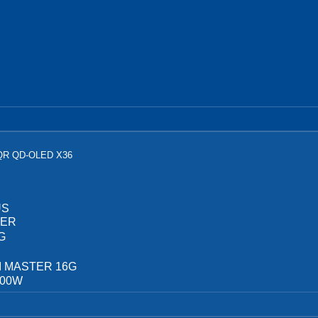
 QD-OLED X36
US
TER
G
I MASTER 16G
000W