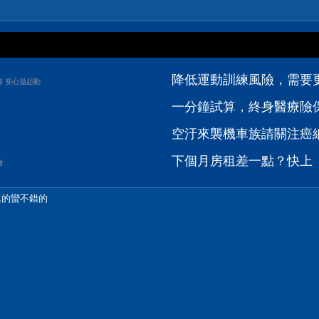
降低運動訓練風險，需要
壽 安心溢起動
一分鐘試算，終身醫療險
空汙來襲機車族請關注癌
下個月房租差一點？快上【
會
 真的蠻不錯的