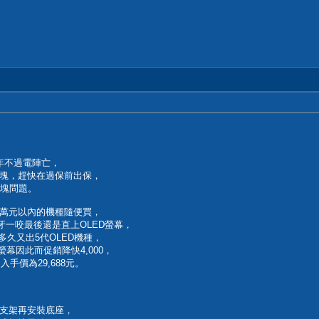
6年不過電陣亡，
現色塊，趕快在過保前出保，
色塊問題。
萬元以內的機種隨便買，
牙一咬最後還是直上OLED螢幕，
多久又出5代OLED機種，
螢幕因此而促銷降快4,000，
手價為29,688元。
支架再安裝底座，