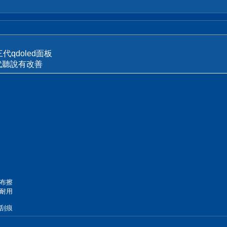
代qdoled面板
代聽說有改善
布擦
耐用
刮痕