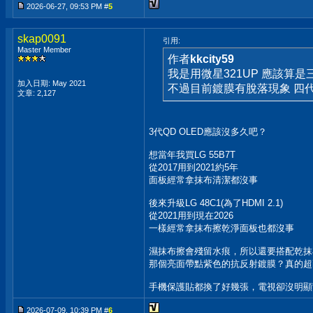
2026-06-27, 09:53 PM #
5
skap0091
引用:
Master Member
作者
kkcity59
我是用微星321UP 應該算是三
加入日期: May 2021
不過目前鍍膜有脫落現象 四
文章: 2,127
3代QD OLED應該沒多久吧？
想當年我買LG 55B7T
從2017用到2021約5年
面板經常拿抹布清潔都沒事
後來升級LG 48C1(為了HDMI 2.1)
從2021用到現在2026
一樣經常拿抹布擦乾淨面板也都沒事
濕抹布擦會殘留水痕，所以還要搭配乾抹
那個亮面帶點紫色的抗反射鍍膜？真的超
手機保護貼都換了好幾張，電視卻沒明顯
2026-07-09, 10:39 PM #
6