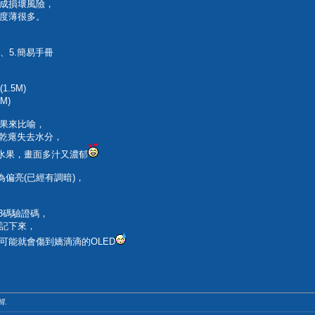
成損壞風險，
厚度薄很多。
絲、5.簡易手冊
(1.5M)
5M)
果來比喻，
經乾瘪失去水分，
鮮水果，畫面多汁又濃郁
為偏亮(已經有調暗)，
3碼驗證碼，
記下來，
可能就會傷到嬌滴滴的OLED
輯.