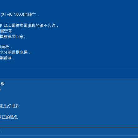
XT-40IN800)也陣亡，
，但LCD電視接電腦真的很不合適，
電腦螢幕，
機種就帶回家。
S面板，
水分的過期水果，
劇螢幕，
面板
善
度還是好很多
真正的黑色
.