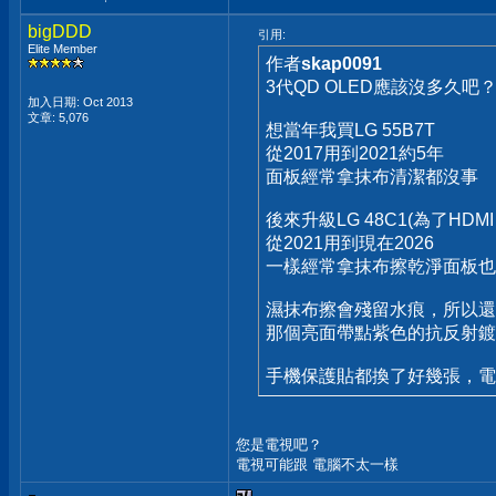
bigDDD
引用:
Elite Member
作者
skap0091
3代QD OLED應該沒多久吧
加入日期: Oct 2013
文章: 5,076
想當年我買LG 55B7T
從2017用到2021約5年
面板經常拿抹布清潔都沒事
後來升級LG 48C1(為了HDMI 2
從2021用到現在2026
一樣經常拿抹布擦乾淨面板也
濕抹布擦會殘留水痕，所以還
那個亮面帶點紫色的抗反射鍍
手機保護貼都換了好幾張，電
您是電視吧？
電視可能跟 電腦不太一樣