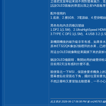
之後把支架舉起來就不用對螢幕施力，造
話說OLED面板的厚度比我之前VA面板
配件很簡約
1.底座、2.擦拭布、3電源線、4.壁掛螺
黑色包包內含四條訊號線
1.DP2.1(1.5M)、2.UltraHighSpeed HDMI
3.TYPE C DP2.1(1.5M)、4.USB 3.2 (1.
新機開機後的確升級非常有感，如果拿水
原本ET322QK像放2個禮拜的水果，已
而這台OLED就像剛從果園摘下來的新
聽說OLED傷眼睛，剛開始用的確覺得較
目前用2天沒有感到什麼不適。
順便靠北一下MSI，保固會要求機身上的
螢幕會貼在背面右下角，擺好位置前要先
不然註冊時又要冒險去動螢幕，一不小心
此文章於 2026-06-17
06:08 PM
被 sn245763 編