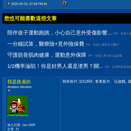
2026-06-15, 07:08 PM #
1
您也可能喜歡這些文章
陪伴孩子運動跑跳，小心自己意外受傷影響...
PR・安達人
一分鐘試算，醫療險+意外險保費
PR・安達人壽新全力醫付
守護筋骨肌肉健康，運動意外保障
PR・安達人壽 安心溢起動
1/2機率淪陷！你是好男人還是渣男？關...
PR・台灣癌症基金
我是路過的
我有前代 321URX, 拿來影片、玩遊戲,
Amateur Member
加入日期: Jan 2008
文章: 31