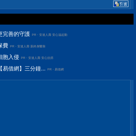
更完善的守護
PR・安達人壽 安心溢起動
保費
PR・安達人壽 新終身醫靠
細胞入侵
PR・安達人壽 安心抗癌
易借網】三分鐘...
PR・易借網