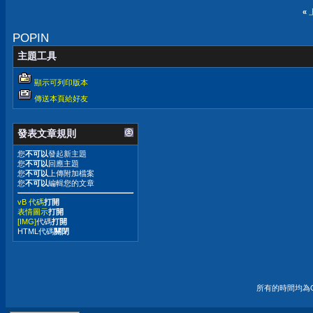
«
POPIN
主題工具
顯示可列印版本
傳送本頁給好友
發表文章規則
您
不可以
發起新主題
您
不可以
回應主題
您
不可以
上傳附加檔案
您
不可以
編輯您的文章
vB 代碼
打開
表情圖示
打開
[IMG]
代碼
打開
HTML代碼
關閉
所有的時間均為G