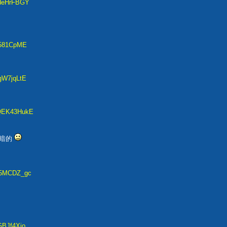
-deHrFBGY
f581CpME
gW7jqLtE
YQEK43HukE
黑暗的
K5MCDZ_gc
GBJf4Xio