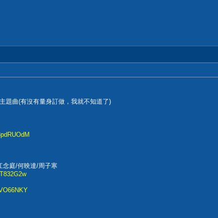
主題曲(有沒有量身訂做，我就不知道了)
d8pdRUOdM
江念庭/何映達/周子寒
o2T832G2w
lZVO66NKY