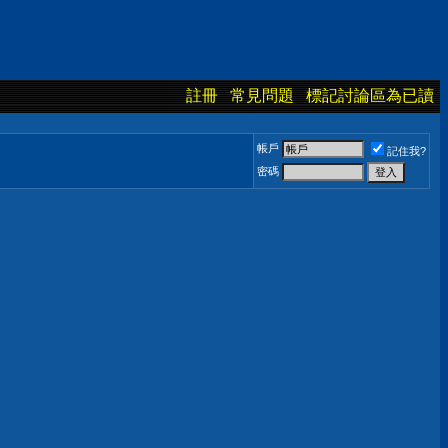
註冊
常見問題
標記討論區為已讀
帳戶
記住我?
密碼