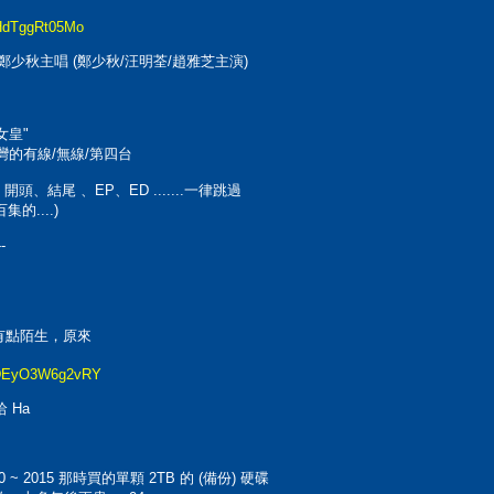
DHdTggRt05Mo
主題曲 鄭少秋主唱 (鄭少秋/汪明荃/趙雅芝主演)
女皇"
台灣的有線/無線/第四台
、結尾 、EP、ED .......一律跳過
....)
--
但有點陌生，原來
=RDEyO3W6g2vRY
 Ha
2015 那時買的單顆 2TB 的 (備份) 硬碟