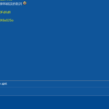
旋律和錯誤的歌詞
DFdXdfI
c8X6s0JSo
ht 編輯.