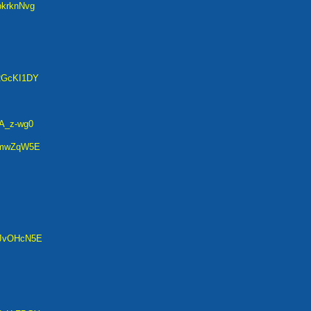
pkrknNvg
2RGcKI1DY
vA_z-wg0
9lmwZqW5E
_JvOHcN5E