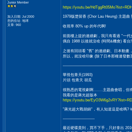
Junior Member
https://youtu.be/HdTggRt05Mo?list=R
1979版楚留香 (Chor Lau Heung) 
加入日期: Jul 2000
您的住址: 地球
文章: 960
收視率 80% up 的年代啊!
前面樓上提的連續劇，我只有看過 "一代
偶自 1988 以後就沒啥 (時間&機會) 看
之後有回頭看 "舊" 的連續劇、日本動畫，開頭
所以，就沒啥印象 (除了日本那種連發數百集的
----------------------------------------------------------
華視包青天(1993)
片頭 包青天 胡瓜
很熟悉的電視劇啊........主題曲會唱，
我看的是蔣光超版本
https://youtu.be/EyO3W6g2vRY?list
"蔣光超大戰胡錦"，有人知道這是啥嗎? 哈
---------------------------
最近硬碟貴到，買不下手，只好拿出 2010 ~ 