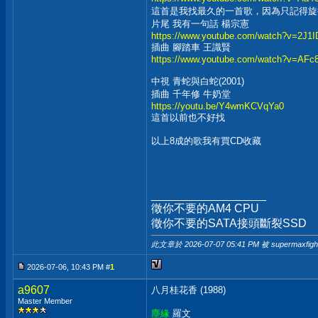
這首是我找最久的一首歌，因為只記得
片尾 我有一句話 楊宗憲
https://www.youtube.com/watch?v=2J1I
插曲 腳踏車 王識賢
https://www.youtube.com/watch?v=AF
中視 青蛇與白蛇(2001)
插曲 千年修 牛奶堂
https://youtu.be/Y4wmKCVqYa0
這首以前也不好找
以上8成的歌我有買CD收藏
__________________
徵你不要的AM4 CPU
徵你不要的SATA接頭斷裂SSD
此文章於 2026-07-07
05:41 PM
被 supermaxfig
2026-07-06, 10:43 PM #
1
a9607
八月桂花香 (1988)
Master Member
塵緣
羅文