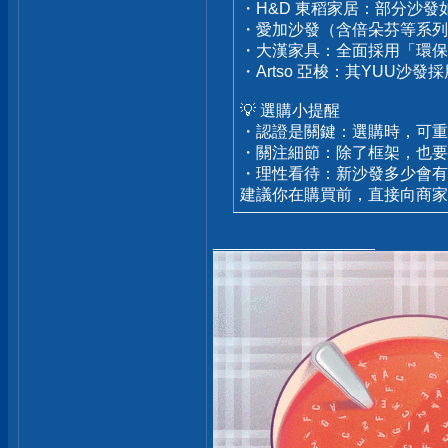
・H&D 東稻家居：部分沙
・愛加沙發（含倍朵芬等系列
・大漢家具：全面採用「環
・Artso 亞梭：其YUU沙
💡 選購小提醒
・認證是關鍵：選購時，可重
・關注細節：除了框架，也要
・理性看待：新沙發多少會有
建議你在購買前，直接向商家
__________________