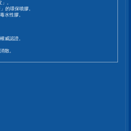
皮」。
醛」的環保噴膠。
毒水性膠。
等權威認證。
消散。