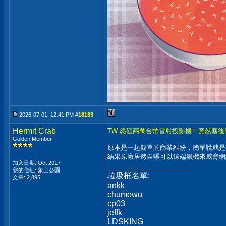
2026-07-01, 12:41 PM #
18183
Hermit Crab
TW 怒砸兩萬台幣雷射投影機！竟然塞
Golden Member
原本是一起簡單的商業糾紛，簡單說就是
結果原廠居然自曝可以遠端鎖機來威脅網
加入日期: Oct 2017
__________________
您的住址: 象山公園
垃圾桶名單:
文章: 2,895
ankk
chumowu
cp03
jeffk
LDSKING