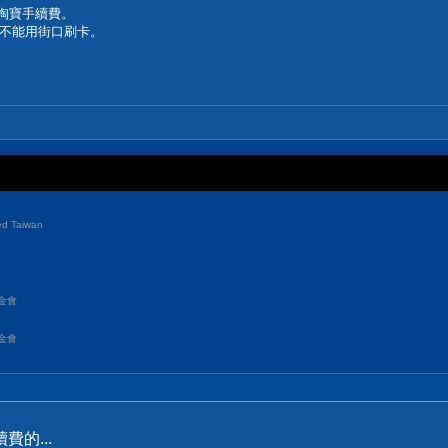
免淘寶手續費。
不能用街口刷卡。
d Taiwan
金會
金會
的...