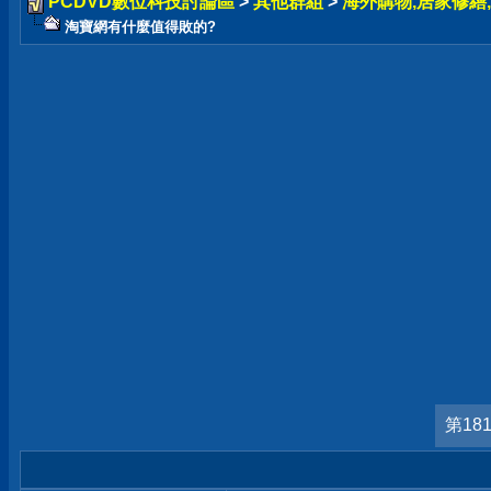
PCDVD數位科技討論區
>
其他群組
>
海外購物,居家修繕,
淘寶網有什麼值得敗的?
第18