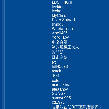
LDSKING II
leeking
leeko
MyChris
River Spinach
smoguli
Whole Truth
wpc0406
YorkHapy
冬之炎陽
冰的啦魔王大人
沒問題
爆走企鵝
tvt
hill45678
rcack
卜派
polor
manoerina
afeaanpv
SUNGF
samwu995
cd1971
垃圾敢在任何平臺罵習禁評？