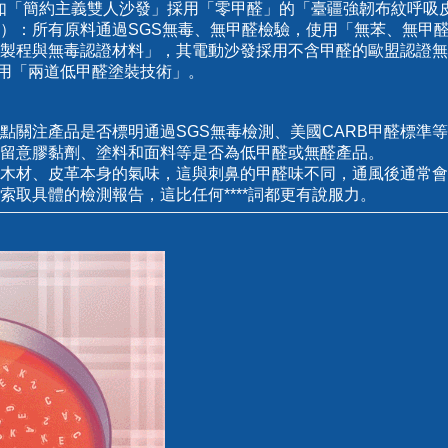
發如「簡約主義雙人沙發」採用「零甲醛」的「臺疆強韌布紋呼吸
）：所有原料通過SGS無毒、無甲醛檢驗，使用「無苯、無甲
保製程與無毒認證材料」，其電動沙發採用不含甲醛的歐盟認證無
發採用「兩道低甲醛塗裝技術」。
點關注產品是否標明通過SGS無毒檢測、美國CARB甲醛標準
留意膠黏劑、塗料和面料等是否為低甲醛或無醛產品。
木材、皮革本身的氣味，這與刺鼻的甲醛味不同，通風後通常會
索取具體的檢測報告，這比任何****詞都更有說服力。