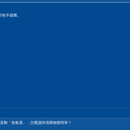
0免手續費。
發直郵「免集運」，怎麼讓跨境購物變簡單？