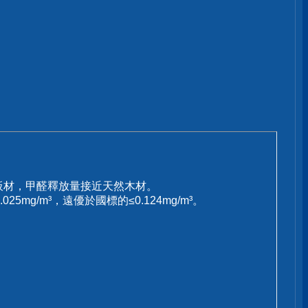
板材，甲醛釋放量接近天然木材。
g/m³，遠優於國標的≤0.124mg/m³。