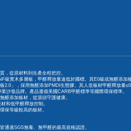
質，從原材料到生產全程把控。
NF級實木多層板，甲醛釋放量遠低於國標。其E0級或無醛添加
.0」，採用無醛添加PMDI生態膠。其人造板材甲醛釋放量≤0.025m
專業沙發品牌。產品遵循美國CARB甲醛標準等國際環保標準。
無醛添加板材，從源頭守護健康。
板材和低甲醛釋放控制。
用環保等級較高的板材。
皆通過SGS無毒、無甲醛的最高規格認證。