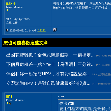
jiaxie
淘寶可以刷VISA信用卡，周三刷VISA
Major Member
雖然也有街口，但只能用街口帳戶付款，
加入日期: Apr 2005
文章: 135
2026-05-01, 01:14 AM #
18181
您也可能喜歡這些文章
出國花費難抓？全包式海島假期，一價搞定...
PR・Club Me
下個月房租差一點？快上【易借網】三分鐘...
PR・易借網
伴侶和妳一起預防HPV，才有資格說愛妳...
PR・台灣癌症基
立即諮詢HPV！是對自己健康最好的投資...
PR・台灣癌症基
linsj
引用:
Power Member
作者
Y游
要用何種方式購買, 是最省手續費