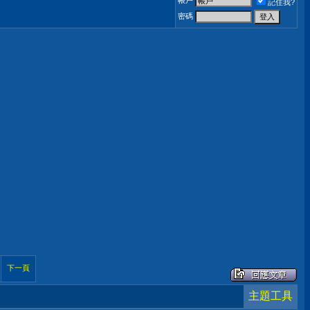
帳戶
記住我?
密碼
下一頁
主題工具