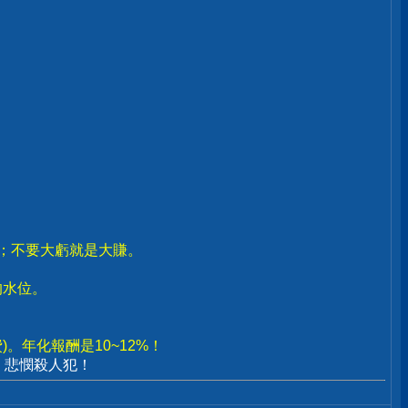
賣；不要大虧就是大賺。
。
的水位。
。年化報酬是10~12%！
、悲憫殺人犯！