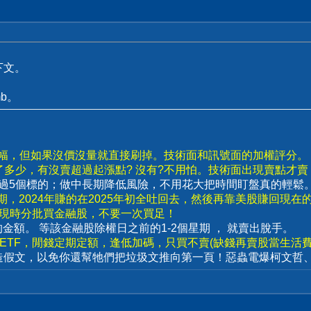
下文。
b。
漲幅，但如果沒價沒量就直接刷掉。技術面和訊號面的加權評分。
了多少，有沒賣超過起漲點? 沒有?不用怕。技術面出現賣點才
要超過5個標的；做中長期降低風險，不用花大把時間盯盤真的輕鬆
，2024年賺的在2025年初全吐回去，然後再靠美股賺回現在
出現時分批買金融股，不要一次買足！
賣出的金額。 等該金融股除權日之前的1-2個星期 ， 就賣出脫手。
數ETF，閒錢定期定額，逢低加碼，只買不賣(缺錢再賣股當生活費)
造假文，以免你還幫牠們把垃圾文推向第一頁！惡蟲電爆柯文哲