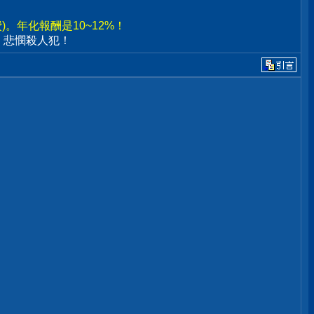
。年化報酬是10~12%！
、悲憫殺人犯！