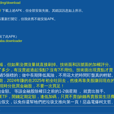
nding/download
/
下載上述APK，但全部安裝失敗。其錯誤訊息如上所示。
后，再重新打開它，但我依舊不能安裝APK。
就安裝了此APK）
saba.downloader
漲幅，但如果沒價沒量就直接刷掉。技術面和訊號面的加權評分。
了多少，有沒賣超過起漲點? 沒有?不用怕。技術面出現賣點才
要超過5個標的；做中長期降低風險，不用花大把時間盯盤真的輕鬆
，2024年賺的在2025年初全吐回去，然後再靠美股賺回現在
出現時分批買金融股，不要一次買足！
賣出的金額。 等該金融股除權日之前的1-2個星期 ， 就賣出脫手。
數ETF，閒錢定期定額，逢低加碼，只買不賣(缺錢再賣股當生活費)
造假文，以免你還幫牠們把垃圾文推向第一頁！惡蟲電爆柯文哲
.