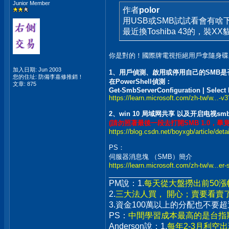
Junior Member
作者
polor
用USB或SMB試試看會有啥
最近換Toshiba 43的，裝
你是對的！國際牌電視拒絕用戶拿隨身碟
加入日期: Jun 2003
1、用戶偵測、啟用或停用自己的SMB是
您的住址: 防備李嘉修推銷！
在PowerShell偵測：
文章: 875
Get-SmbServerConfiguration | Selec
https://learn.microsoft.com/zh-tw/w...-v
2、win 10 局域网共享 以及开启电视s
(請勿照著最後一段去打開SMB 1.0，畢
https://blog.csdn.net/boyxgb/article/det
PS：
伺服器消息塊 （SMB）簡介
https://learn.microsoft.com/zh-tw/w...er
__________________
PM說：1.
每天從大盤撈出前50
2.
三大法人買， 開心；賣要看賣
3.資金100萬以上的分配也不
PS：
中間學習成本最高的是台指期
Anderson說：1.
每年2-3月利空