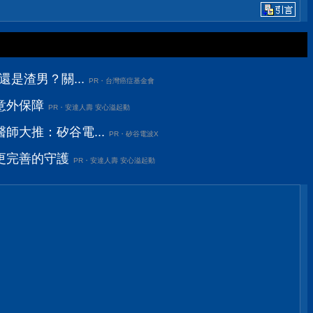
還是渣男？關...
PR・台灣癌症基金會
意外保障
PR・安達人壽 安心溢起動
師大推：矽谷電...
PR・矽谷電波X
更完善的守護
PR・安達人壽 安心溢起動