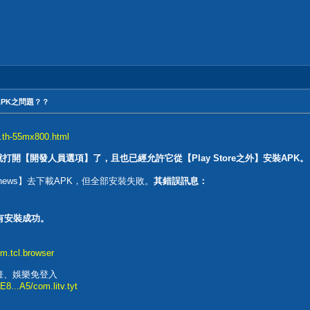
APK之問題？？
.th-55mx800.html
前就打開【開發人員選項】了，且也已經允許它從【Play Store之外】安裝APK。
 AFTVnews】去下載APK，但全部安裝失敗。
其錯誤訊息：
有安裝成功。
om.tcl.browser
動畫、娛樂免登入
...A5/com.litv.tyt