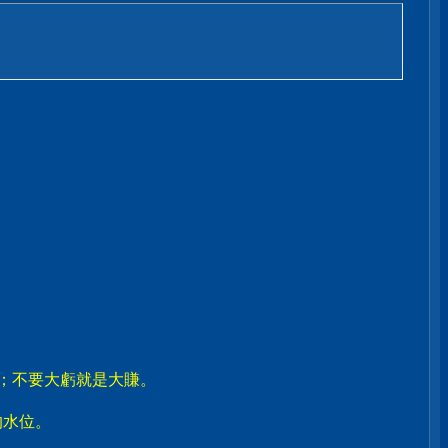
賣；不要大虧就是大賺。
。
的水位。