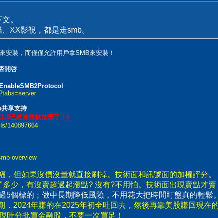
下文。
XX貓、XX影視，都是走smb。
來安裝，而僅僅允許用戶拿SMB來安裝！
否開啓
t EnableSMB2Protocol
3?tabs=server
mb共享支持
竟1.0已經被微軟放棄了！)
ails/140897664
-smb-overview
漲幅，但如果沒價沒量就直接刷掉。技術面和訊號面的加權評分。
了多少，有沒賣超過起漲點? 沒有?不用怕。技術面出現賣點才
要超過5個標的；做中長期降低風險，不用花大把時間盯盤真的輕鬆
，2024年賺的在2025年初全吐回去，然後再靠美股賺回現在
出現時分批買金融股，不要一次買足！