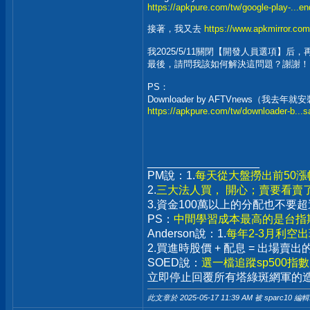
https://apkpure.com/tw/google-play-...e
接著，我又去
https://www.apkmirror.com
我2025/5/11關閉【開發人員選項】
最後，請問我該如何解決這問題？謝謝！
PS：
Downloader by AFTVnews（我去年
https://apkpure.com/tw/downloader-b...
__________________
PM說：1.
每天從大盤撈出前50
2.
三大法人買， 開心；賣要看賣
3.資金100萬以上的分配也不
PS：
中間學習成本最高的是台指期
Anderson說：1.
每年2-3月利空
2.買進時股價 + 配息 = 出場
SOED說：
選一檔追蹤sp500指
立即停止回覆所有塔綠斑網軍的
此文章於 2025-05-17
11:39 AM
被 sparc10 編輯