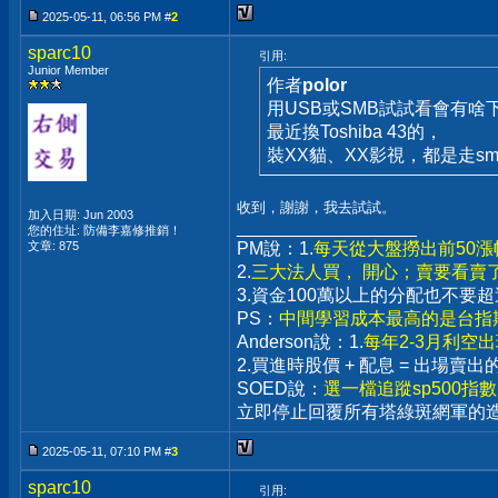
2025-05-11, 06:56 PM #
2
sparc10
引用:
Junior Member
作者
polor
用USB或SMB試試看會有啥
最近換Toshiba 43的，
裝XX貓、XX影視，都是走sm
收到，謝謝，我去試試。
加入日期: Jun 2003
__________________
您的住址: 防備李嘉修推銷！
文章: 875
PM說：1.
每天從大盤撈出前50
2.
三大法人買， 開心；賣要看賣
3.資金100萬以上的分配也不
PS：
中間學習成本最高的是台指期
Anderson說：1.
每年2-3月利空
2.買進時股價 + 配息 = 出場
SOED說：
選一檔追蹤sp500指
立即停止回覆所有塔綠斑網軍的
2025-05-11, 07:10 PM #
3
sparc10
引用: