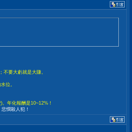
賣；不要大虧就是大賺。
。
的水位。
。年化報酬是10~12%！
、悲憫殺人犯！