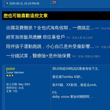
2025-05-11, 02:19 PM #
1
您也可能喜歡這些文章
出國花費難抓？全包式海島假期，一價搞定...
PR・Club Me
經常加班飯局應酬 癌症暴發戶
PR・安達人壽 安心抗癌
陪伴孩子運動跑跳，小心自己意外受傷影響...
PR・安達人
一分鐘試算，醫療險+意外險保費
PR・安達人壽新全力醫付
polor
用USB或SMB試試看會有啥下文。
Junior Member
最近換Toshiba 43的，
加入日期: May 2001
裝XX貓、XX影視，都是走smb。
您的住址: 台北
文章: 702
PS.
dolby visino 要如何關閉阿....