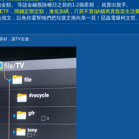
賣出的金額。 等該金融股除權日之前的1-2個星期 ， 就賣出脫手。
數ETF，閒錢定期定額，逢低加碼，只買不賣(缺錢再賣股當生活費)
造假文，以免你還幫牠們把垃圾文推向第一頁！惡蟲電爆柯文哲
弄好，讓TV去連...