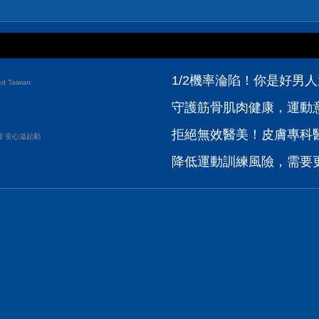
1/2機率淪陷！你是好男人
d Taiwan
守護筋骨肌肉健康，運動
拒絕無效醫美！皮膚專科醫
壽 安心溢起動
降低運動訓練風險，需要