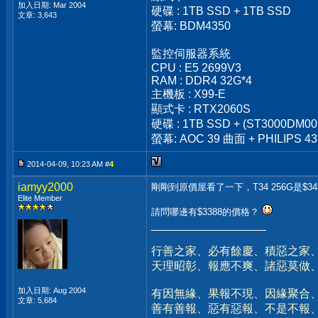
加入日期: Mar 2004
硬碟 : 1TB SSD + 1TB SSD
文章: 3,643
螢幕: BDM4350
監控伺服器系統
CPU : E5 2699V3
RAM : DDR4 32G*4
主機板 : X99-E
顯式卡 : RTX2060S
硬碟 : 1TB SSD + (ST3000DM00
螢幕: AOC 39 曲面 + PHILIPS 43
2014-04-09, 10:23 AM #
4
iamyy2000
剛剛到原價屋看了一下，T34 256G是$34
Elite Member
請問哪邊有$3388的價格？
__________________
行善之家、必有餘慶、積惡之家
天理昭彰、報應不爽、諸惡莫做
加入日期: Aug 2004
有因無緣、果報不現、因緣聚合
文章: 5,684
善有善報、惡有惡報、不是不報