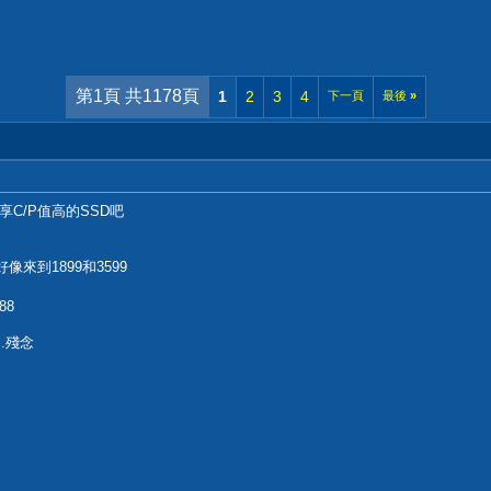
第1頁 共1178頁
1
2
3
4
下一頁
最後
»
享C/P值高的SSD吧
好像來到1899和3599
88
..殘念