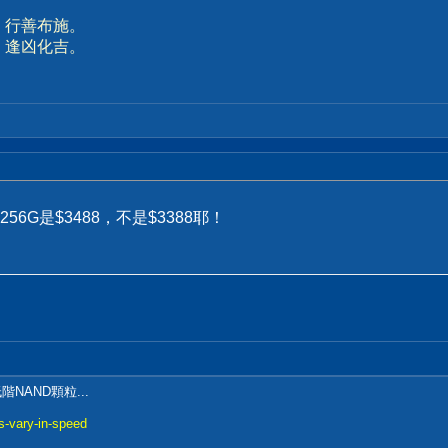
、行善布施。
、逢凶化吉。
56G是$3488，不是$3388耶！
。
NAND顆粒...
s-vary-in-speed