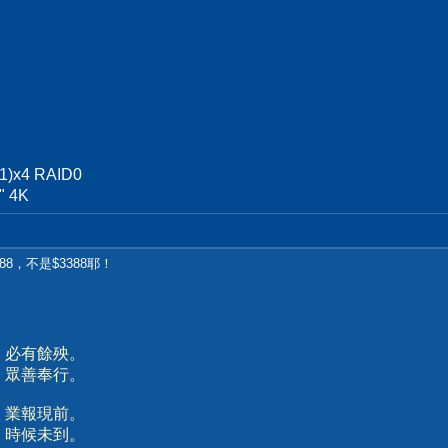
1)x4 RAID0
" 4K
88，不是$3388耶！
、必有餘殃。
、眾善奉行。
、業報現前。
、時候未到。