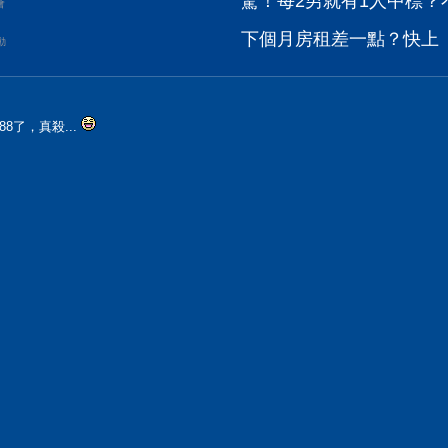
驚！每2男就有1人中標？
會
下個月房租差一點？快上【
動
88了，真殺...