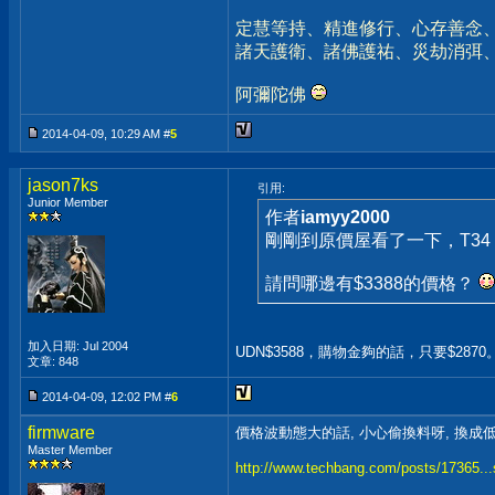
定慧等持、精進修行、心存善念
諸天護衛、諸佛護祐、災劫消弭
阿彌陀佛
2014-04-09, 10:29 AM #
5
jason7ks
引用:
Junior Member
作者
iamyy2000
剛剛到原價屋看了一下，T34 2
請問哪邊有$3388的價格？
加入日期: Jul 2004
UDN$3588，購物金夠的話，只要$2870
文章: 848
2014-04-09, 12:02 PM #
6
firmware
價格波動態大的話, 小心偷換料呀, 換成低階
Master Member
http://www.techbang.com/posts/17365...