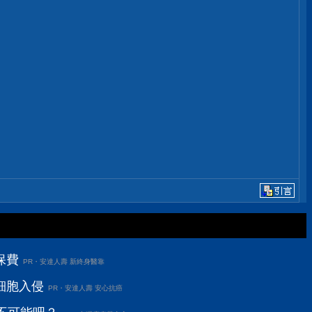
保費
PR・安達人壽 新終身醫靠
細胞入侵
PR・安達人壽 安心抗癌