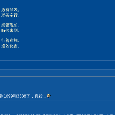
、必有餘殃。
、眾善奉行。
、業報現前。
、時候未到。
、行善布施。
、逢凶化吉。
到1699和3388了，真殺...