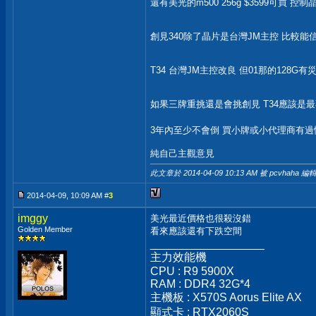
還有美光的m500 256g $3599可買 控
創見340除了晶片是台灣JM主控 比較能
T34 台灣JM主控改良 但01那的128G
如果三牌重挑還是會挑創見 T34應該是
3年內至少不會倒 買小牌或小代理商有
純自己主觀意見
此文章於 2014-04-09
10:13 AM
被 pcvhaha 編輯
2014-04-09, 10:09 AM #
3
imggy
美光最近價格也很殺沒錯
Golden Member
看來應該還有下跌空間
__________________
主力效能機
CPU : R9 5900X
RAM : DDR4 32G*4
主機板 : X570S Aorus Elite AX
顯式卡 : RTX2060S