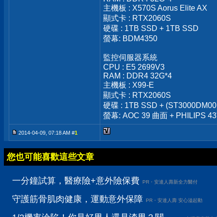
主機板 : X570S Aorus Elite AX
顯式卡 : RTX2060S
硬碟 : 1TB SSD + 1TB SSD
螢幕: BDM4350
監控伺服器系統
CPU : E5 2699V3
RAM : DDR4 32G*4
主機板 : X99-E
顯式卡 : RTX2060S
硬碟 : 1TB SSD + (ST3000DM00
螢幕: AOC 39 曲面 + PHILIPS 43
2014-04-09, 07:18 AM #
1
您也可能喜歡這些文章
一分鐘試算，醫療險+意外險保費
PR・安達人壽新全力醫付
守護筋骨肌肉健康，運動意外保障
PR・安達人壽 安心溢起動