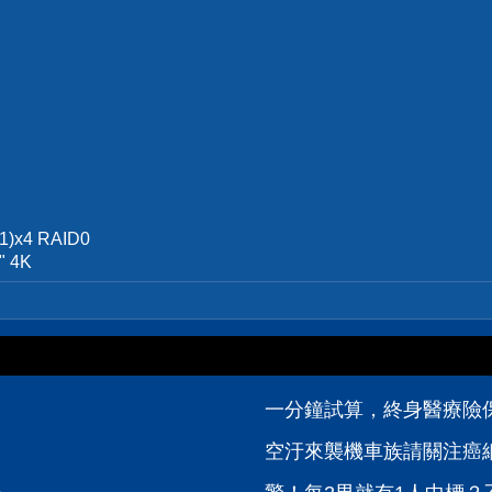
1)x4 RAID0
" 4K
一分鐘試算，終身醫療險
空汙來襲機車族請關注癌