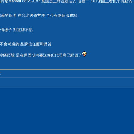
制晶片是Marvell 88SS9187 應該是三牌裡最佳的 但看一下01保固上看似乎有點弱
信賴的保固 在台北送修方便 至少有兩個服務站
有災情樣子 對這牌不熟
最不會考慮的 品牌信任度和品質
過慘痛經驗 還在保固期內要送修但代理商已經倒了
.