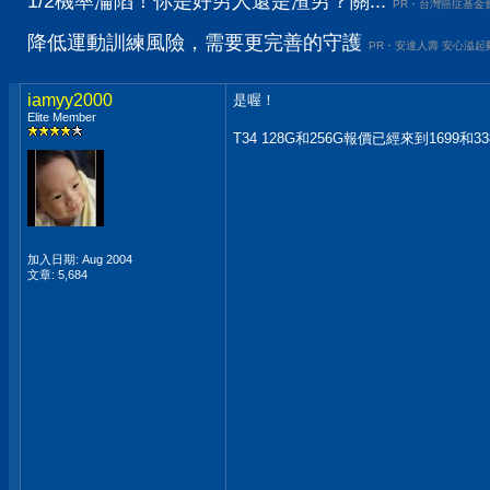
1/2機率淪陷！你是好男人還是渣男？關...
PR・台灣癌症基金
降低運動訓練風險，需要更完善的守護
PR・安達人壽 安心溢起
iamyy2000
是喔！
Elite Member
T34 128G和256G報價已經來到1699和33
加入日期: Aug 2004
文章: 5,684