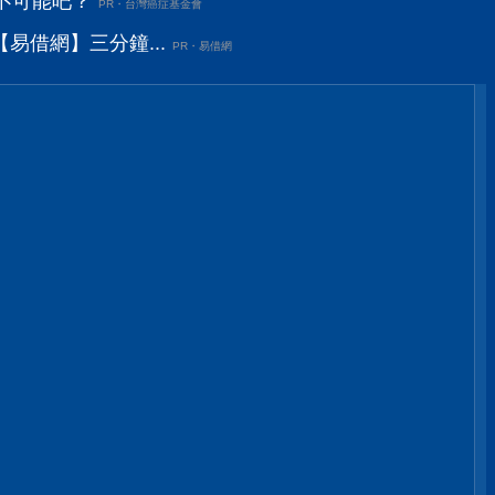
不可能吧？
PR・台灣癌症基金會
易借網】三分鐘...
PR・易借網