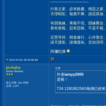
__________________
行善之家、必有餘慶、積惡之家
天理昭彰、報應不爽、諸惡莫做
有因無緣、果報不現、因緣聚合
善有善報、惡有惡報、不是不報
定慧等持、精進修行、心存善念
諸天護衛、諸佛護祐、災劫消弭
阿彌陀佛
2014-04-09, 08:39 AM #
2
pcvhaha
引用:
Senior Member
作者
iamyy2000
是喔！
加入日期: Jan 2008
文章: 1,247
T34 128G和256G報價已經來