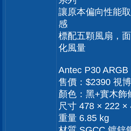
讓原本偏向性能取
感
標配五顆風扇，面
化風量
Antec P30 ARG
售價：$2390 
顏色：黑+實木飾
尺寸 478 × 222 ×
重量 6.85 kg
材質 SGCC 鍍