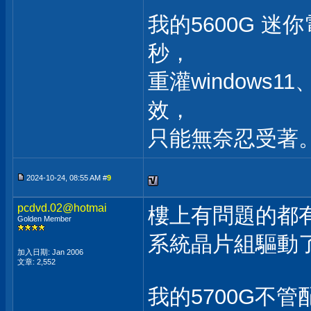
我的5600G 
秒，
重灌windows1
效，
只能無奈忍受著
2024-10-24, 08:55 AM #
9
pcdvd.02@hotmai
樓上有問題的都有
Golden Member
系統晶片組驅動
加入日期: Jan 2006
文章: 2,552
我的5700G不管