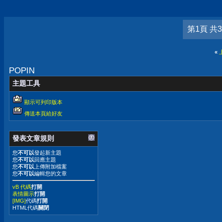
第1頁 共
«
POPIN
主題工具
顯示可列印版本
傳送本頁給好友
發表文章規則
您
不可以
發起新主題
您
不可以
回應主題
您
不可以
上傳附加檔案
您
不可以
編輯您的文章
vB 代碼
打開
表情圖示
打開
[IMG]
代碼
打開
HTML代碼
關閉