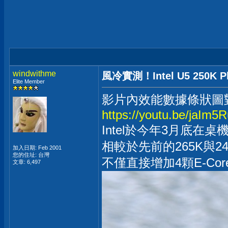
windwithme
風冷實測！Intel U5 250K
Elite Member
影片內效能數據條狀圖
https://youtu.be/jaIm5
Intel於今年3月底在桌機市場
相較於先前的265K與
加入日期: Feb 2001
您的住址: 台灣
不僅直接增加4顆E-Co
文章: 6,497