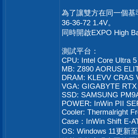
為了讓雙方在同一個基準線
36-36-72 1.4V。
同時開啟EXPO High B
測試平台：
CPU: Intel Core Ultra
MB: Z890 AORUS ELIT
DRAM: KLEVV CRAS V
VGA: GIGABYTE RTX 
SSD: SAMSUNG PM9A
POWER: InWin PII SE
Cooler: Thermalright 
Case：InWin Shift E-A
OS: Windows 11更新