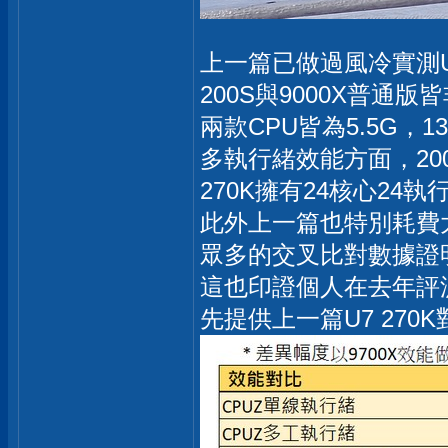
上一篇已做過風冷實測U7 
200S與9000X普
兩款CPU皆為5.5G，
多執行緒效能方面，200
270K擁有24核心24
此外上一篇也特別耗費大量
眾多的交叉比對數據證明
這也印證個人在去年評
先提供上一篇U7 270