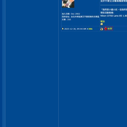
___________