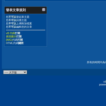
發表文章規則
您
不可以
發起新主題
您
不可以
回應主題
您
不可以
上傳附加檔案
您
不可以
編輯您的文章
vB 代碼
打開
表情圖示
打開
[IMG]
代碼
打開
HTML代碼
關閉
所有的時間均為G
vB
power