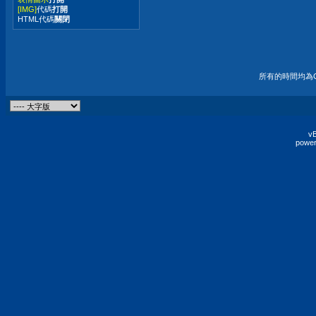
[IMG]
代碼
打開
HTML代碼
關閉
所有的時間均為G
vB
power