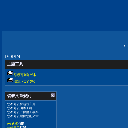
«
POPIN
主題工具
顯示可列印版本
傳送本頁給好友
發表文章規則
您
不可以
發起新主題
您
不可以
回應主題
您
不可以
上傳附加檔案
您
不可以
編輯您的文章
vB 代碼
打開
表情圖示
打開