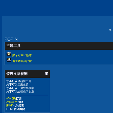
«
POPIN
主題工具
顯示可列印版本
傳送本頁給好友
發表文章規則
您
不可以
發起新主題
您
不可以
回應主題
您
不可以
上傳附加檔案
您
不可以
編輯您的文章
vB 代碼
打開
表情圖示
打開
[IMG]
代碼
打開
HTML代碼
關閉