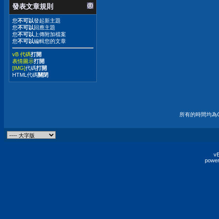
發表文章規則
您
不可以
發起新主題
您
不可以
回應主題
您
不可以
上傳附加檔案
您
不可以
編輯您的文章
vB 代碼
打開
表情圖示
打開
[IMG]
代碼
打開
HTML代碼
關閉
所有的時間均為G
vB
power