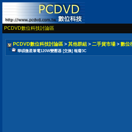
PCDVD數位科技討論區
PCDVD數位科技討論區
>
其他群組
>
二手貨市場
>
數位
華碩微星筆電120W變壓器 [交換] 報廢3C