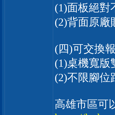
(1)面板絕
(2)背面原
(四)可交換
(1)桌機寬版雙
(2)不限腳
高雄市區可