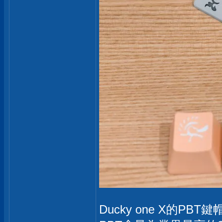
Ducky one X的