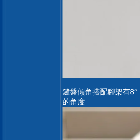
鍵盤傾角搭配腳架有8°，
的角度