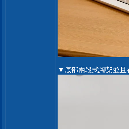
▼底部兩段式腳架並且