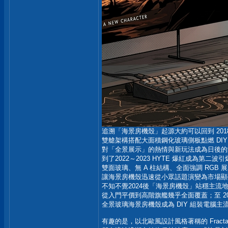
追溯「海景房機殼」起源大約可以回到 2018 聯力
雙艙架構搭配大面積鋼化玻璃側板點燃 DIY
對「全景展示」的熱情與新玩法成為日後的
到了2022～2023 HYTE 爆紅成為第二波
雙面玻璃、無 A 柱結構、全面強調 RGB 
讓海景房機殼迅速從小眾話題演變為市場顯
不知不覺2024後「海景房機殼」站穩主流
從入門平價到高階旗艦幾乎全面覆蓋；至 20
全景玻璃海景房機殼成為 DIY 組裝電腦主
有趣的是，以北歐風設計風格著稱的 Fractal 