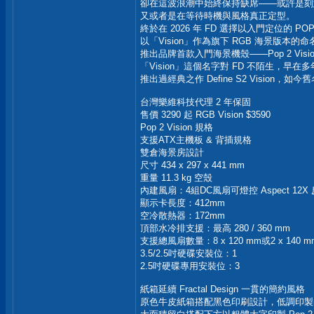
卻在這波浪潮中始終保持缺席——或許是刻
又或者是在等待時機與風格真正定型。
終於在 2026 年 FD 選擇以入門定位的 P
以「Vision」作為旗下 RGB 海景版本的
推出品牌首款入門海景機殼——Pop 2 Visio
「Vision」這個名字對 FD 不陌生，早
推出過經典之作 Define S2 Vision，
台灣樂維科技代理 2 年保固
售價 3290 起 RGB Vision $3590
Pop 2 Vision 規格
支援ATX主機板 & 背插規格
雙倉海景房設計
尺寸 434 x 297 x 441 mm
重量 11.3 kg 空殼
內建風扇：4組DC風扇可燈控 Aspect 12X
顯示卡長度：412mm
空冷散熱器：172mm
頂部水冷排支援：最高 280 / 360 mm
支援總風扇數量：8 x 120 mm或2 x 140 mm 
3.5/2.5吋硬碟安裝位：1
2.5吋硬碟專用安裝位：3
紙箱延續 Fractal Design 一貫的簡約風格
原色牛皮紙箱搭配黑色印刷設計，低調印製的 Fra