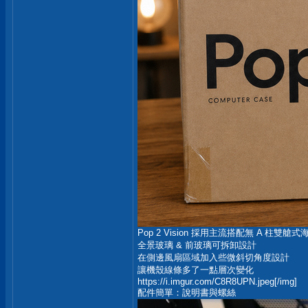
Pop 2 Vision 採用主流搭配無 A 柱雙艙
全景玻璃 & 前玻璃可拆卸設計
在側邊風扇區域加入些微斜切角度設計
讓機殼線條多了一點層次變化
https://i.imgur.com/C8R8UPN.jpeg[/img]
配件簡單：說明書與螺絲