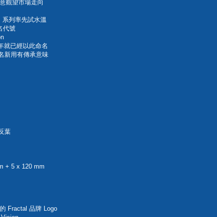
意觀望市場走向
OP 系列率先試水溫
命名代號
n
在多年就已經以此命名
如今舊名新用有傳承意味
 反葉
+ 5 x 120 mm
ctal 品牌 Logo