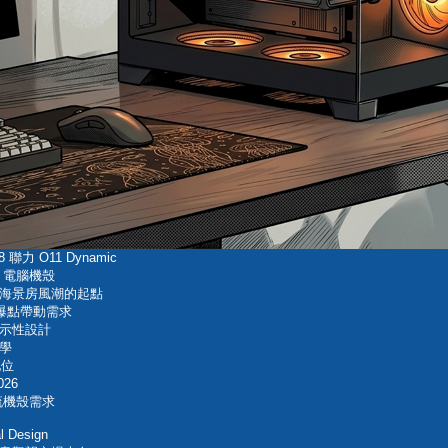
 O11 Dynamic
 電腦機殼
海景房風潮的起點
引爆點帶動需求
展示性設計
學
地位
26
流機殼需求
Design