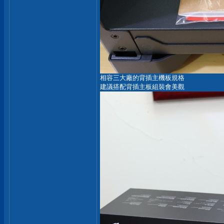
相容三大廠的背插主機板規格
建議搭配背插主板組裝會美觀