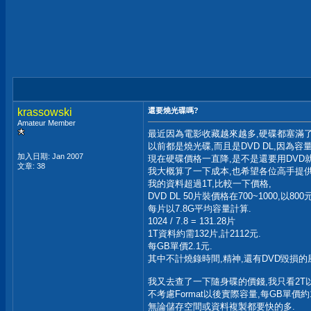
krassowski
還要燒光碟嗎?
Amateur Member
最近因為電影收藏越來越多,硬碟都塞滿了
以前都是燒光碟,而且是DVD DL,因為容
加入日期: Jan 2007
現在硬碟價格一直降,是不是還要用DVD
文章: 38
我大概算了一下成本,也希望各位高手提供
我的資料超過1T,比較一下價格,
DVD DL 50片裝價格在700~1000,以80
每片以7.8G平均容量計算.
1024 / 7.8 = 131.28片
1T資料約需132片,計2112元.
每GB單價2.1元.
其中不計燒錄時間,精神,還有DVD毀損的
我又去查了一下隨身碟的價錢,我只看2T以上,
不考慮Format以後實際容量,每GB單價約1
無論儲存空間或資料複製都要快的多.