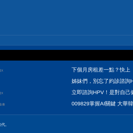
下個月房租差一點？快上【
波X
姊妹們，別忘了約診諮詢H
立即諮詢HPV！是對自己健
波X
009829掌握AI關鍵 大華韓國
金會
取代。