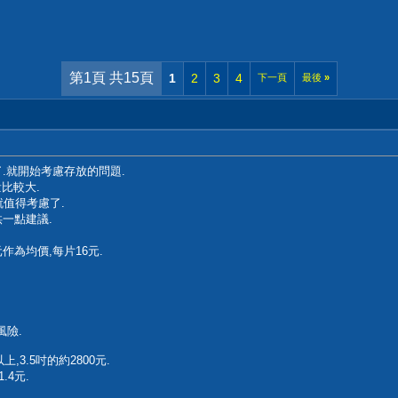
第1頁 共15頁
1
2
3
4
下一頁
最後
»
.就開始考慮存放的問題.
量比較大.
就值得考慮了.
一點建議.
0元作為均價,每片16元.
風險.
3.5吋的約2800元.
.4元.