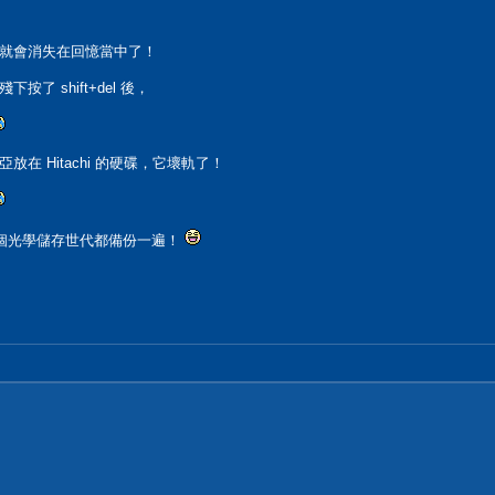
就會消失在回憶當中了！
 shift+del 後，
在 Hitachi 的硬碟，它壞軌了！
一個光學儲存世代都備份一遍！