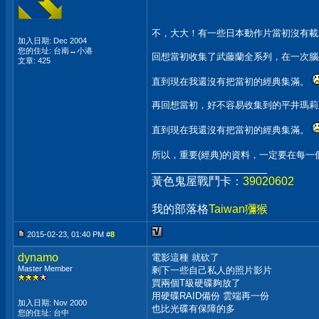
不，大大！有一些日本動作片當初沒有載
加入日期: Dec 2004
您的住址: 台南↔小港
回想當初收集了武藤蘭全系列，在一次腦殘下按了
文章: 425
直到現在我還沒有把當初的經典集滿。
再回想當初，好不容易收集到的平井瑪莉亞放
直到現在我還沒有把當初的經典集滿。
所以，重要(經典)的資料，一定要在每
__________________
黃色鬼屋戰鬥卡：
39020602
我的部落格
Taiwan獼猴
2015-02-23, 01:40 PM #
8
dynamo
電影這種 就砍了
Master Member
剩下一些自己私人的照片影片
買兩個T級硬碟夠放了
用硬碟RAID備份 雲端再一份
加入日期: Nov 2000
也比光碟有保障的多
您的住址: 台中