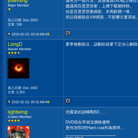
yowming
還有另一個方法，直接做成ISO檔上傳百
Major Member
建議用百度雲管家，上傳下載都特快。
但是百度雲管家綁架、木馬軟體一堆，
所以我都裝在VM裡面，不影響主要系統
加入日期: Nov 2003
文章: 106
2015-02-23, 03:18 AM #
3
LongD
要學會刪除法，該刪的就要下定決心刪除
Master Member
加入日期: Dec 2002
文章: 2,353
2015-02-23, 05:32 AM #
4
lightwing
光碟派的請轉戰BD.....
Golden Member
DVD現在早就沒價格優勢
更何況BD把Hard coat列為標準....
__________________
MyPC MKVII