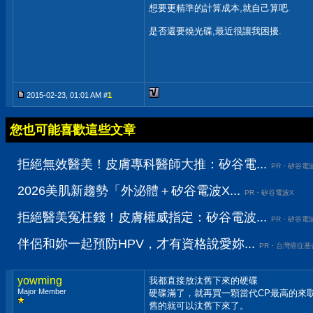
想要更精準的計算成本,就自己算吧.
是否還要燒光碟,最近很讓我困擾.
2015-02-23, 01:01 AM #
1
您也可能喜歡這些文章
拒絕無效醫美！皮膚專科醫師大推：矽谷電...
PR・矽谷電
2026美肌新趨勢「外泌體＋矽谷電波X...
PR・矽谷電波X
拒絕醫美冤枉錢！皮膚權威指定：矽谷電波...
PR・矽谷電
伴侶和妳一起預防HPV，才有資格說愛妳...
PR・台灣癌症基
yowming
我都直接放汰舊下來的硬碟
Major Member
硬碟滿了，就再買一顆當代CP最高的來
舊的就可以汰舊下來了。