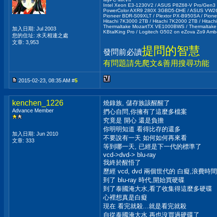
Intel Xeon E3-1230V2 / ASUS P8Z68-V Pro/Gen3 /
PowerColor AXR9 280X 3GBD5-DHE / ASUS VW266H
Pioneer BDR-S09XLT / Plextor PX-B950SA / Pion
Hitachi 7K3000 2TB / Hitachi 7K2000 2TB / Hitac
Thermaltake MozartTX VE1000BWS / Thermaltak
加入日期: Jul 2003
KBtalKing Pro / Logitech G502 on eZova Zo9 Ambe
您的住址: 水天相連之處
文章: 3,953
提問的智慧
發問前必讀
有問題請先爬文&善用搜尋功能
2015-02-23, 08:35 AM #
5
kenchen_1226
燒錄族, 儲存族該醒醒了
Advance Member
捫心自問,你擁有了這麼多檔案
究竟是 開心 還是負擔
你明明知道 看得比存的還多
加入日期: Jun 2010
不要說有一天 如何如何再來看
文章: 333
等到哪一天, 已經是下一代的標準了
vcd->dvd-> blu-ray
我終於醒悟了
歷經 vcd, dvd 兩個世代的 白癡,浪費時
到了 blu-ray 時代,開始買硬碟
到了泰國淹大水,看了收集得這麼多硬碟
心裡想真是白癡
現在 看完就殺...就是看完就殺
自從泰國淹大水 再也沒買過硬碟了