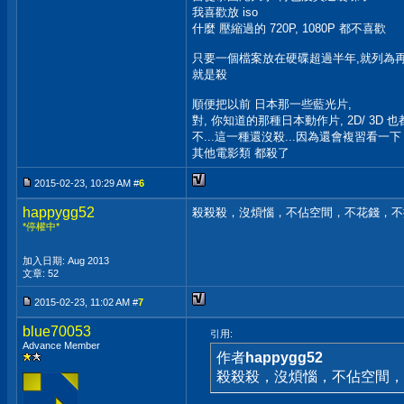
我喜歡放 iso
什麼 壓縮過的 720P, 1080P 都不喜歡
只要一個檔案放在硬碟超過半年,就列為
就是殺
順便把以前 日本那一些藍光片,
對, 你知道的那種日本動作片, 2D/ 3D 也
不...這一種還沒殺...因為還會複習看一下 
其他電影類 都殺了
2015-02-23, 10:29 AM #
6
happygg52
殺殺殺，沒煩惱，不佔空間，不花錢，不
*停權中*
加入日期: Aug 2013
文章: 52
2015-02-23, 11:02 AM #
7
blue70053
引用:
Advance Member
作者
happygg52
殺殺殺，沒煩惱，不佔空間，