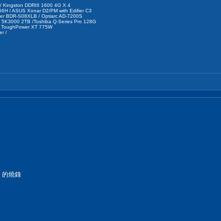
 Kingston DDRIII 1600 4G X 4
 / ASUS Xonar D2/PM with Edifier C3
eer BDR-S08XLB / Optiarc AD-7200S
hi 5K3000 2TB /Toshiba Q-Series Pro 128G
e ToughPower XT 775W
r /
間 的燒錄