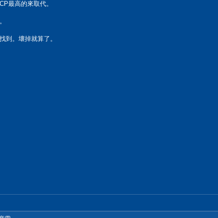
CP最高的來取代。
。
找到。壞掉就算了。