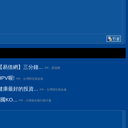
易借網】三分鐘...
PR・易借網
PV喔!
PR・台灣癌症基金會
康最好的投資...
PR・台灣癌症基金會
KO...
PR・大華銀全能行銷方案