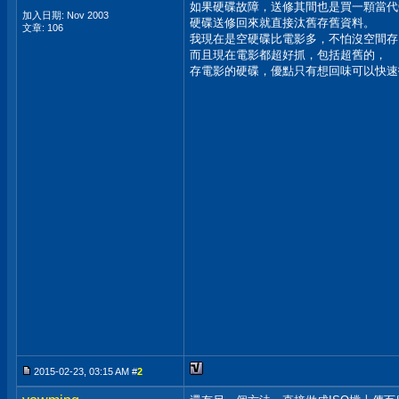
如果硬碟故障，送修其間也是買一顆當代
加入日期: Nov 2003
硬碟送修回來就直接汰舊存舊資料。
文章: 106
我現在是空硬碟比電影多，不怕沒空間存
而且現在電影都超好抓，包括超舊的，
存電影的硬碟，優點只有想回味可以快速
2015-02-23, 03:15 AM #
2