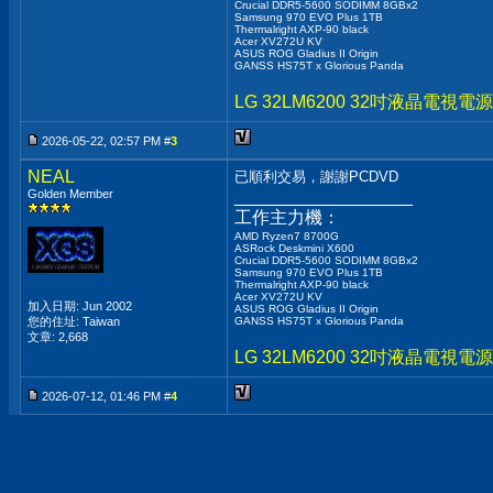
Crucial DDR5-5600 SODIMM 8GBx2
Samsung 970 EVO Plus 1TB
Thermalright AXP-90 black
Acer XV272U KV
ASUS ROG Gladius II Origin
GANSS HS75T x Glorious Panda
LG 32LM6200 32吋液晶電
2026-05-22, 02:57 PM #
3
NEAL
已順利交易，謝謝PCDVD
Golden Member
__________________
工作主力機：
AMD Ryzen7 8700G
ASRock Deskmini X600
Crucial DDR5-5600 SODIMM 8GBx2
Samsung 970 EVO Plus 1TB
Thermalright AXP-90 black
Acer XV272U KV
加入日期: Jun 2002
ASUS ROG Gladius II Origin
您的住址: Taiwan
GANSS HS75T x Glorious Panda
文章: 2,668
LG 32LM6200 32吋液晶電
2026-07-12, 01:46 PM #
4