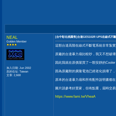
NEAL
[台中彰化桃園售]台達GES102R UPS在線式不
Golden Member
這顆台達高階在線式不斷電系統非常紮實
原廠的台達暴力扇比較吵，我又不想破壞任
因此我就在原價屋買了一顆安靜的Coole
加入日期: Jun 2002
因為原廠附的廣隆電池已經老化損壞了，我
您的住址: Taiwan
文章: 2,668
原本的台達暴力扇和所有配件說明書都在
圖片請參考好賣家，但有點重，屆時交易
https://www.fami.tw/VheaA
__________________