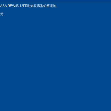
ASA REW45-12FR耐燃長壽型鉛蓄電池。
0元。