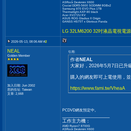
ASRock Deskmini X600
Crucial DDR5-5600 SODIMM 8GBx2
Samsung 970 EVO Plus 1TB
Thermalright AXP-90 black
Acer XV272U KV
ASUS ROG Gladius II Origin
GANSS HS75T x Glorious Panda
LG 32LM6200 32吋液晶電
2026-05-13, 08:06 AM #
2
NEAL
引用:
Golden Member
作者
NEAL
大家好，2026年5月7日已升級
購入的網友即可上電使用，並降
加入日期: Jun 2002
https://www.fami.tw/VheaA
您的住址: Taiwan
文章: 2,668
PCDVD網友預定中。
__________________
工作主力機：
AMD Ryzen7 8700G
ASRock Deskmini X600