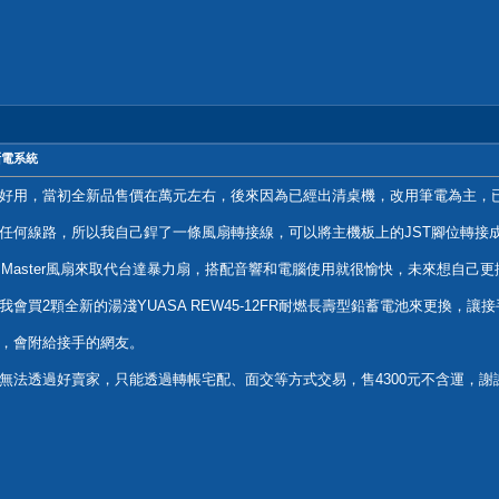
斷電系統
好用，當初全新品售價在萬元左右，後來因為已經出清桌機，改用筆電為主，
何線路，所以我自己銲了一條風扇轉接線，可以將主機板上的JST腳位轉接成電
r Master風扇來取代台達暴力扇，搭配音響和電腦使用就很愉快，未來想自己
會買2顆全新的湯淺YUASA REW45-12FR耐燃長壽型鉛蓄電池來更換，
，會附給接手的網友。
無法透過好賣家，只能透過轉帳宅配、面交等方式交易，售4300元不含運，謝