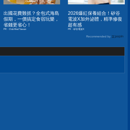
出國花費難抓？全包式海島
2026爆紅保養組合！矽谷
假期，一價搞定食宿玩樂，
電波X加外泌體，精準修復
省錢更省心！
超有感
PR・Club Med Taiwan
PR・矽谷電波X
Recommended by