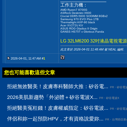
工作主力機：
AMD Ryzen7 8700G
ASRock Deskmini X600
Crucial DDR5-5600 SODIMM 8GBx2
Samsung 970 EVO Plus 1TB
Thermalright AXP-90 black
Acer XV272U KV
ASUS ROG Gladius II Origin
GANSS HS75T x Glorious Panda
LG 32LM6200 32吋液晶電
此文章於 2026-04-01
11:48 AM
被 NEAL 編輯.
2026-04-01, 11:47 AM #
1
您也可能喜歡這些文章
拒絕無效醫美！皮膚專科醫師大推：矽谷電...
PR・矽谷電
2026美肌新趨勢「外泌體＋矽谷電波X...
PR・矽谷電波X
拒絕醫美冤枉錢！皮膚權威指定：矽谷電波...
PR・矽谷電
伴侶和妳一起預防HPV，才有資格說愛妳...
PR・台灣癌症基