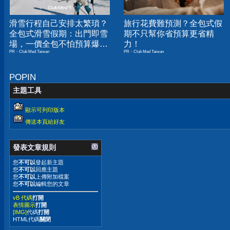
滑雪行程自己安排太繁瑣？
旅行花費難預測？全包式假
全包式滑雪假期：出門即雪
期不只幫你省預算更省精
場，一價全包不怕預算爆
力！
PR・Club Med Taiwan
PR・Club Med Taiwan
表！
POPIN
主題工具
顯示可列印版本
傳送本頁給好友
發表文章規則
您
不可以
發起新主題
您
不可以
回應主題
您
不可以
上傳附加檔案
您
不可以
編輯您的文章
vB 代碼
打開
表情圖示
打開
[IMG]
代碼
打開
HTML代碼
關閉