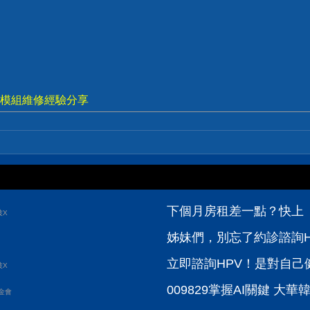
視電源模組維修經驗分享
下個月房租差一點？快上【
波X
姊妹們，別忘了約診諮詢H
立即諮詢HPV！是對自己健
波X
009829掌握AI關鍵 大華韓國
金會