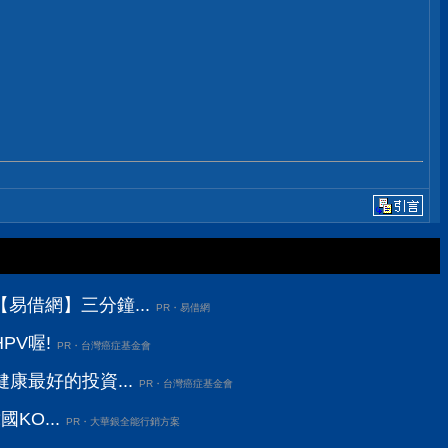
易借網】三分鐘...
PR・易借網
PV喔!
PR・台灣癌症基金會
康最好的投資...
PR・台灣癌症基金會
KO...
PR・大華銀全能行銷方案