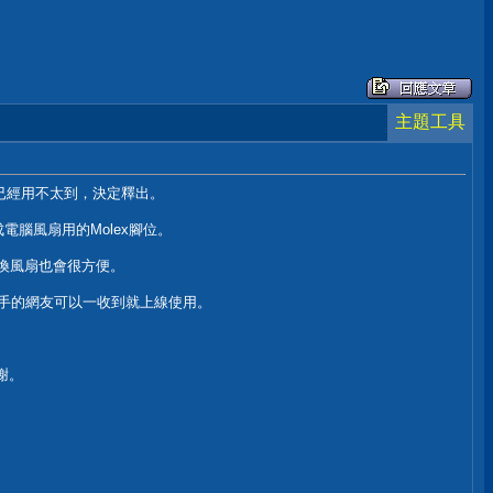
主題工具
已經用不太到，決定釋出。
腦風扇用的Molex腳位。
更換風扇也會很方便。
讓接手的網友可以一收到就上線使用。
謝。