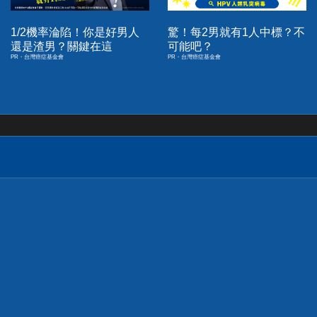
1/2機率淪陷！你是好男人
驚！每2男就有1人中標？不
還是渣男？關鍵在這
可能吧？
PR・台灣癌症基金會
PR・台灣癌症基金會