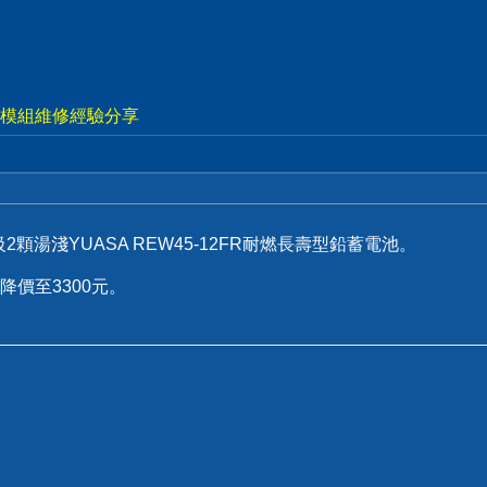
視電源模組維修經驗分享
2顆湯淺YUASA REW45-12FR耐燃長壽型鉛蓄電池。
價至3300元。