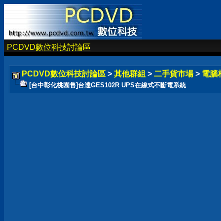
PCDVD數位科技討論區
PCDVD數位科技討論區
>
其他群組
>
二手貨市場
>
電腦
[台中彰化桃園售]台達GES102R UPS在線式不斷電系統