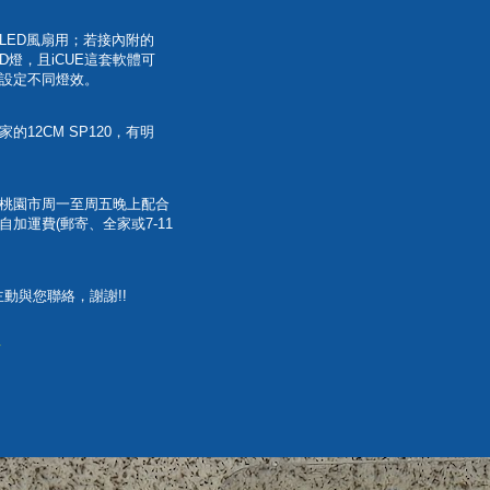
LED風扇用；若接內附的
LED燈，且iCUE這套軟體可
設定不同燈效。
12CM SP120，有明
桃園市周一至周五晚上配合
加運費(郵寄、全家或7-11
主動與您聯絡，謝謝!!