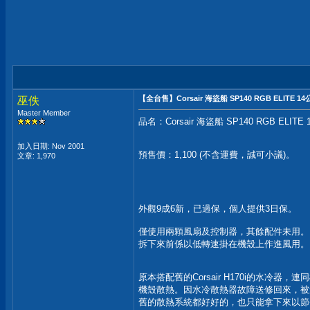
【全台售】Corsair 海盜船 SP140 RGB ELIT
巫佚
Master Member
品名：Corsair 海盜船 SP140 RGB E
加入日期: Nov 2001
預售價：1,100 (不含運費，誠可小議)。
文章: 1,970
外觀9成6新，已過保，個人提供3日保。
僅使用兩顆風扇及控制器，其餘配件未用。
拆下來前係以低轉速掛在機殼上作進風用。
原本搭配舊的Corsair H170i的水冷器
機殼散熱。因水冷散熱器故障送修回來，被迫強制
舊的散熱系統都好好的，也只能拿下來以節