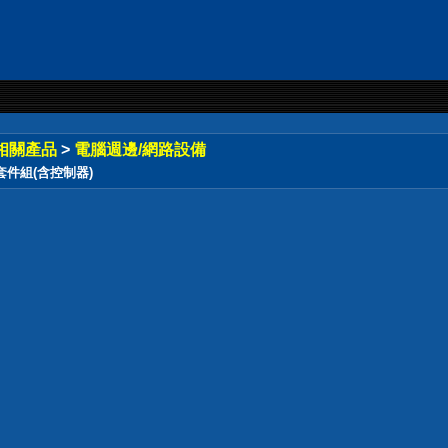
相關產品
>
電腦週邊/網路設備
風扇套件組(含控制器)