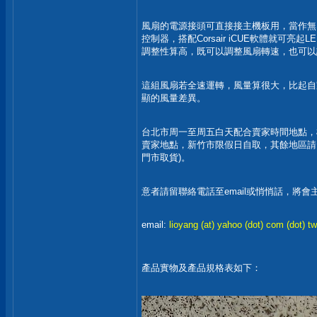
風扇的電源接頭可直接接主機板用，當作無
控制器，搭配Corsair iCUE軟體就可亮起
調整性算高，既可以調整風扇轉速，也可以
這組風扇若全速運轉，風量算很大，比起自家的
顯的風量差異。
台北市周一至周五白天配合賣家時間地點，
賣家地點，新竹市限假日自取，其餘地區請自
門市取貨)。
意者請留聯絡電話至email或悄悄話，將會
email:
lioyang (at) yahoo (dot) com (dot) tw
產品實物及產品規格表如下：