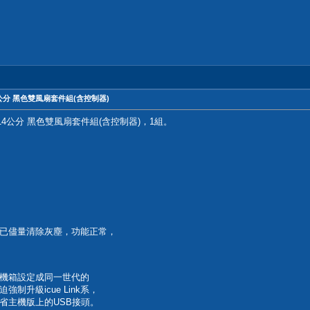
E 14公分 黑色雙風扇套件組(含控制器)
LITE 14公分 黑色雙風扇套件組(含控制器)，1組。
已儘量清除灰塵，功能正常，
，連同機箱設定成同一世代的
升級icue Link系，
省主機版上的USB接頭。