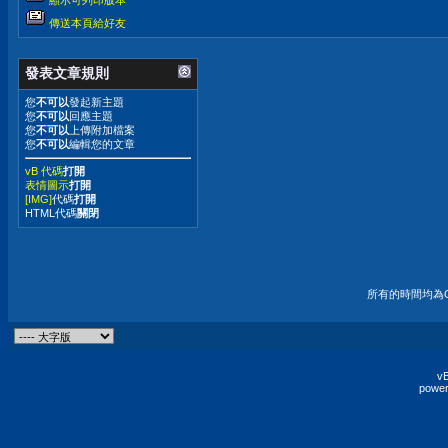
傳送本頁給好友
發表文章規則
您
不可以
發起新主題
您
不可以
回應主題
您
不可以
上傳附加檔案
您
不可以
編輯您的文章
vB 代碼
打開
表情圖示
打開
[IMG]
代碼
打開
HTML代碼
關閉
所有的時間均為G
vB
power