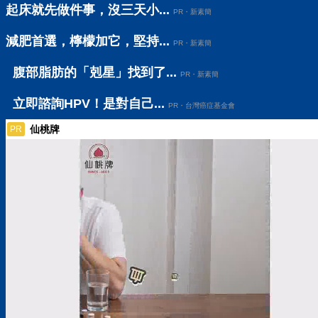
起床就先做件事，沒三天小...
PR・新素簡
減肥首選，檸檬加它，堅持...
PR・新素簡
腹部脂肪的「剋星」找到了...
PR・新素簡
立即諮詢HPV！是對自己...
PR・台灣癌症基金會
仙桃牌
PR