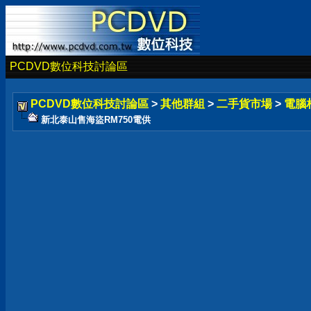
PCDVD數位科技討論區
PCDVD數位科技討論區
>
其他群組
>
二手貨市場
>
電腦
新北泰山售海盜RM750電供