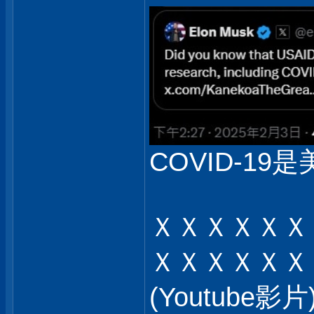
COVID-19是
ＸＸＸＸＸＸ
ＸＸＸＸＸＸ
(Youtub