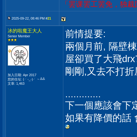
「罢课罢工罢免，独裁
2025-09-22, 08:46 PM #
21
冰的啦魔王大人
前情提要:
Senior Member
兩個月前, 隔壁
屋卻買了大飛drx7
剛剛,又去不打折屋買
加入日期: Apr 2017
您的住址: (╯-_-)╯ ~ ╩╩
文章: 1,463
.............
下一個應該會下定
如果有降價的話 