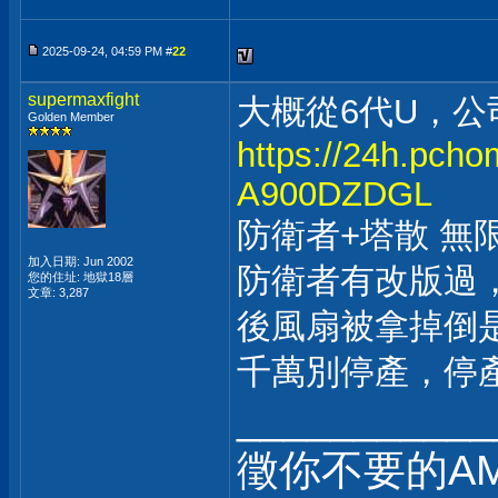
2025-09-24, 04:59 PM #
22
supermaxfight
大概從6代U，
Golden Member
https://24h.pch
A900DZDGL
防衛者+塔散 無
加入日期: Jun 2002
防衛者有改版過
您的住址: 地獄18層
文章: 3,287
後風扇被拿掉倒
千萬別停產，停
___________
徵你不要的AM