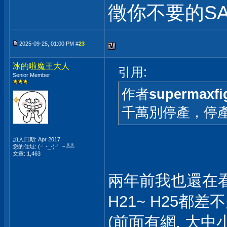
徵你不要的SA
2025-09-25, 01:00 PM #
23
冰的啦魔王大人
引用:
Senior Member
作者
supermaxfi
千萬別停產，停
加入日期: Apr 2017
您的住址: (╯-_-)╯ ~ ╩╩
文章: 1,463
兩年前我也還在看
H21~ H25都差
(前面有網, 大中