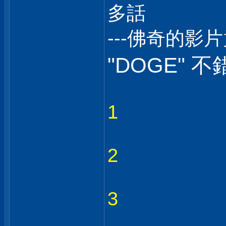
多話
---佛奇的影
"DOGE" 不
1
2
3