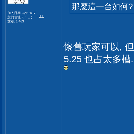
那麼這一台如何?
加入日期: Apr 2017
您的住址: (╯-_-)╯ ~ ╩╩
文章: 1,463
懷舊玩家可以, 但我
5.25 也占太多槽.