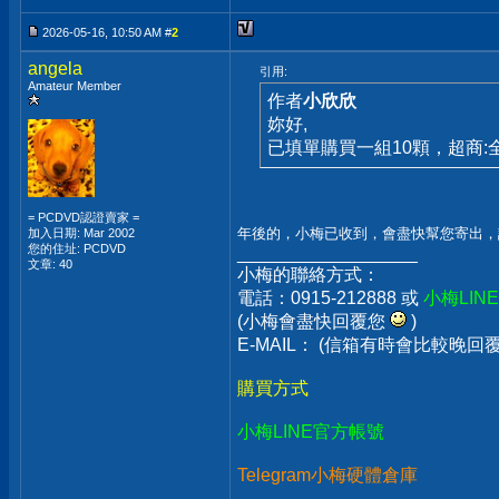
2026-05-16, 10:50 AM #
2
angela
引用:
Amateur Member
作者
小欣欣
妳好,
已填單購買一組10顆，超商:
= PCDVD認證賣家 =
年後的，小梅已收到，會盡快幫您寄出，
加入日期: Mar 2002
您的住址: PCDVD
__________________
文章: 40
小梅的聯絡方式：
電話：0915-212888 或
小梅LIN
(小梅會盡快回覆您
)
E-MAIL： (信箱有時會比較晚
購買方式
小梅LINE官方帳號
Telegram小梅硬體倉庫