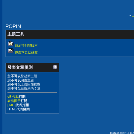
«
POPIN
主題工具
顯示可列印版本
傳送本頁給好友
發表文章規則
您
不可以
發起新主題
您
不可以
回應主題
您
不可以
上傳附加檔案
您
不可以
編輯您的文章
vB 代碼
打開
表情圖示
打開
[IMG]
代碼
打開
HTML代碼
關閉
所有的時間均為G