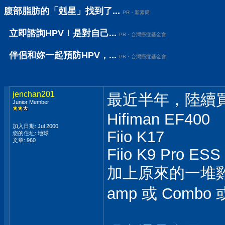
腹部脂肪的「剋星」找到了...
PR・新素簡
立即諮詢HPV！是對自己...
PR・台灣癌症基金會
伴侶和妳一起預防HPV，...
PR・台灣癌症基金會
jenchan201
最近半年，陸續買了幾
Junior Member
Hifiman EF400
加入日期: Jul 2000
Fiio K17
您的住址: 地球
文章: 960
Fiio K9 Pro ESS
加上原來的一堆雞絲，
amp 或 Comb