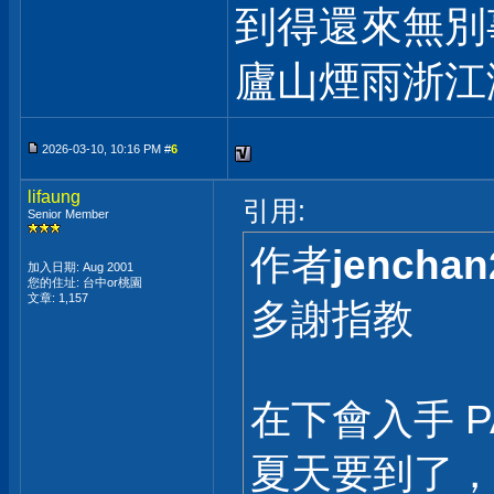
到得還來無別
廬山煙雨浙江
2026-03-10, 10:16 PM #
6
lifaung
引用:
Senior Member
作者
jenchan
加入日期: Aug 2001
您的住址: 台中or桃園
文章: 1,157
多謝指教
在下會入手 P
夏天要到了