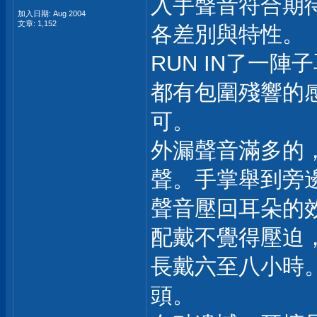
入手聲音符合期
加入日期: Aug 2004
文章: 1,152
各差別與特性。
RUN IN了一
都有包圍殘響的
可。
外漏聲音滿多的
聲。手掌舉到旁
聲音壓回耳朵的
配戴不覺得壓迫
長戴六至八小時
頭。