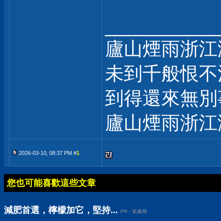
___________
廬山煙雨浙江
未到千般恨不
到得還來無別
廬山煙雨浙江
2026-03-10, 08:37 PM #
1
您也可能喜歡這些文章
減肥首選，檸檬加它，堅持...
PR・新素簡