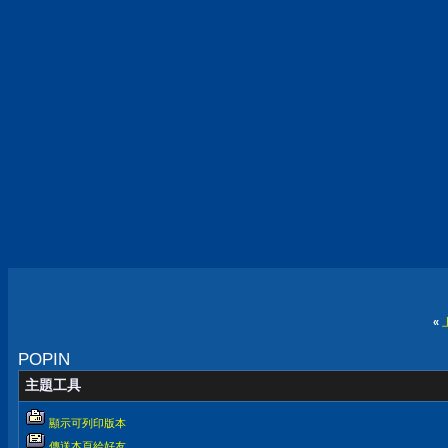
«
POPIN
主題工具
顯示可列印版本
傳送本頁給好友