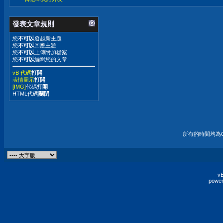
發表文章規則
您
不可以
發起新主題
您
不可以
回應主題
您
不可以
上傳附加檔案
您
不可以
編輯您的文章
vB 代碼
打開
表情圖示
打開
[IMG]
代碼
打開
HTML代碼
關閉
所有的時間均為G
vB
power