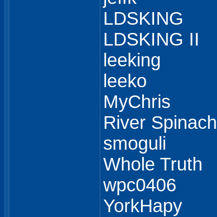
LDSKING
LDSKING II
leeking
leeko
MyChris
River Spinach
smoguli
Whole Truth
wpc0406
YorkHapy