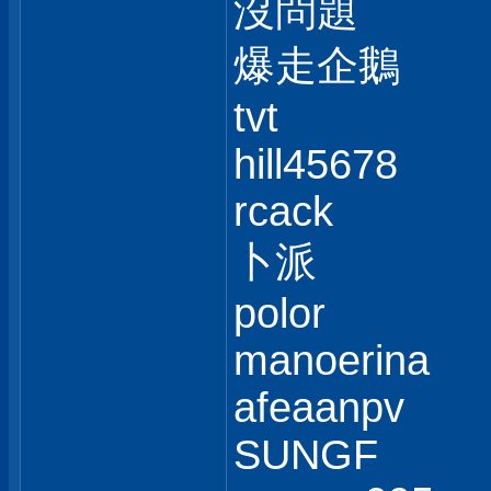
沒問題
爆走企鵝
tvt
hill45678
rcack
卜派
polor
manoerina
afeaanpv
SUNGF