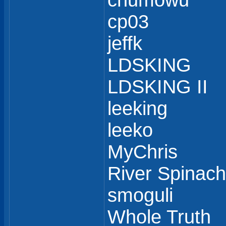
chumowu
cp03
jeffk
LDSKING
LDSKING II
leeking
leeko
MyChris
River Spinach
smoguli
Whole Truth