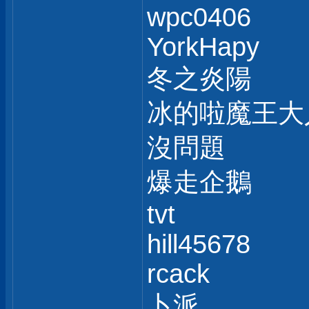
wpc0406
YorkHapy
冬之炎陽
冰的啦魔王大
沒問題
爆走企鵝
tvt
hill45678
rcack
卜派