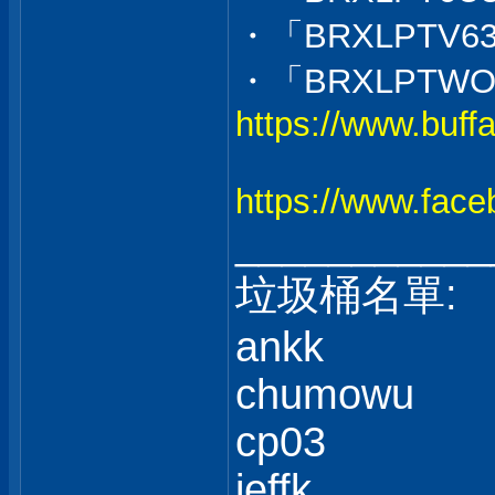
・「BRXLPTV6
・「BRXLPTWO
https://www.buffa
https://www.fac
___________
垃圾桶名單:
ankk
chumowu
cp03
jeffk