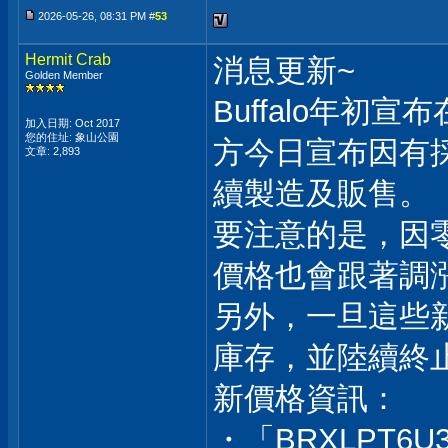
2026-05-26, 08:31 PM #
53
Hermit Crab
消息更新~
Golden Member
Buffalo年
加入日期: Oct 2017
您的住址: 象山公園
方今日宣布因有
文章: 2,893
續製造及販售。
要注意的是，因
價格也會跟著調
另外，一旦這些
庫存，並陸續終
新價格資訊：
・「BRXLPT6U