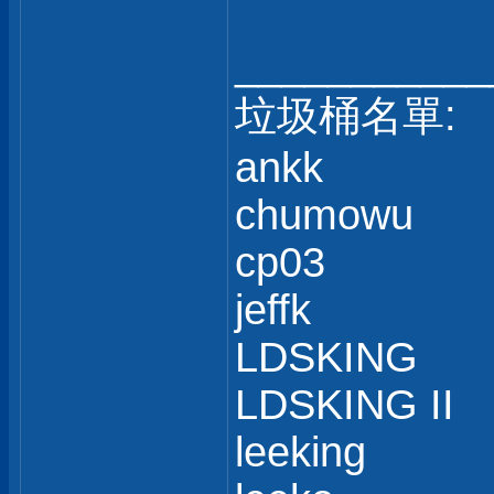
___________
垃圾桶名單:
ankk
chumowu
cp03
jeffk
LDSKING
LDSKING II
leeking