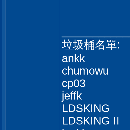
___________
垃圾桶名單:
ankk
chumowu
cp03
jeffk
LDSKING
LDSKING II