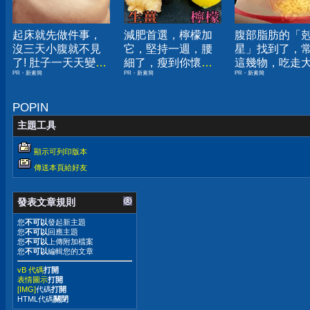
起床就先做件事，
減肥首選，檸檬加
腹部脂肪的「
沒三天小腹就不見
它，堅持一週，腰
星」找到了，
了! 肚子一天天變
細了，瘦到你懷疑
這幾物，吃走
PR・新素簡
PR・新素簡
PR・新素簡
小！
人生
囊，瘦出小蠻
POPIN
主題工具
顯示可列印版本
傳送本頁給好友
發表文章規則
您
不可以
發起新主題
您
不可以
回應主題
您
不可以
上傳附加檔案
您
不可以
編輯您的文章
vB 代碼
打開
表情圖示
打開
[IMG]
代碼
打開
HTML代碼
關閉