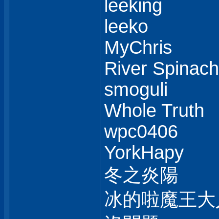
leeking
leeko
MyChris
River Spinach
smoguli
Whole Truth
wpc0406
YorkHapy
冬之炎陽
冰的啦魔王大