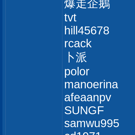
爆走企鵝
tvt
hill45678
rcack
卜派
polor
manoerina
afeaanpv
SUNGF
samwu995