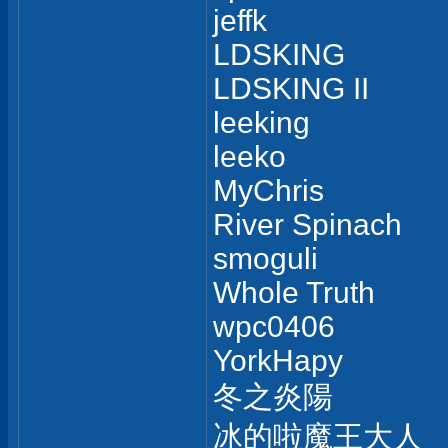
jeffk
LDSKING
LDSKING II
leeking
leeko
MyChris
River Spinach
smoguli
Whole Truth
wpc0406
YorkHapy
冬之炎陽
冰的啦魔王大人