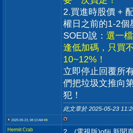
2.買進時股價 +
權日之前的1-2個
SOED說：
選一檔
逢低加碼，只買不
10~12%！
立即停止回覆所
們把垃圾文推向
犯！
此文章於 2025-05-23
11:
2025-05-23, 08:13 AM #
3
Hermit Crab
2、(電視版)ofiii