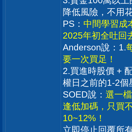
3.資金100萬
降低風險，不用
PS：
中間學習成
2025年初全吐
Anderson說：1.
要一次買足！
2.買進時股價 +
權日之前的1-2個
SOED說：
選一檔
逢低加碼，只買不
10~12%！
立即停止回覆所