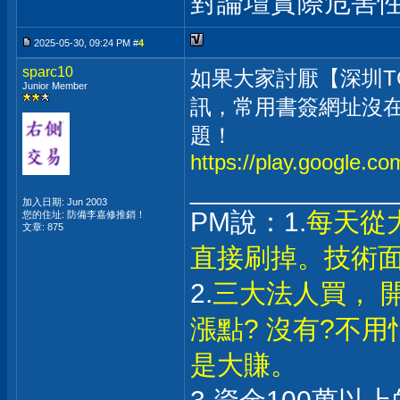
對論壇實際危害
2025-05-30, 09:24 PM #
4
sparc10
如果大家討厭【深圳TCL
Junior Member
訊，常用書簽網址沒在
題！
https://play.google.c
_____________
加入日期: Jun 2003
PM說：1.
每天從
您的住址: 防備李嘉修推銷！
文章: 875
直接刷掉。技術
2.
三大法人買， 
漲點? 沒有?不
是大賺。