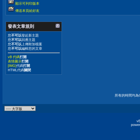
顯示可列印版本
傳送本頁給好友
發表文章規則
您
不可以
發起新主題
您
不可以
回應主題
您
不可以
上傳附加檔案
您
不可以
編輯您的文章
vB 代碼
打開
表情圖示
打開
[IMG]
代碼
打開
HTML代碼
關閉
所有的時間均為G
vB
power