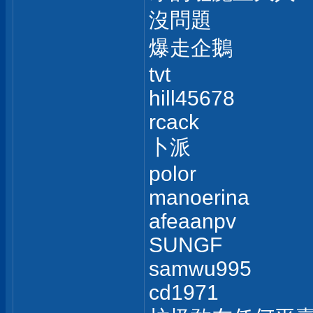
沒問題
爆走企鵝
tvt
hill45678
rcack
卜派
polor
manoerina
afeaanpv
SUNGF
samwu995
cd1971