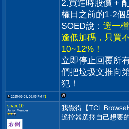
2.買進時股價 +
權日之前的1-2個
SOED說：
選一檔
逢低加碼，只買不
10~12%！
立即停止回覆所
們把垃圾文推向
犯！
2025-05-09, 08:05 PM #
2
sparc10
我覺得【TCL Bro
Junior Member
遙控器選擇自己想要