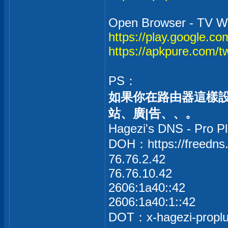
Open Browser - TV W
https://play.google.co
https://apkpure.com/t
PS：
如果你在路由器這樣
站、廣|告、、。
Hagezi's DNS - Pro P
DOH：https://freedns.
76.76.2.42
76.76.10.42
2606:1a40::42
2606:1a40:1::42
DOT：x-hagezi-proplus