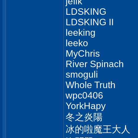
jeffk
LDSKING
LDSKING II
leeking
leeko
MyChris
River Spinach
smoguli
Whole Truth
wpc0406
YorkHapy
冬之炎陽
冰的啦魔王大人