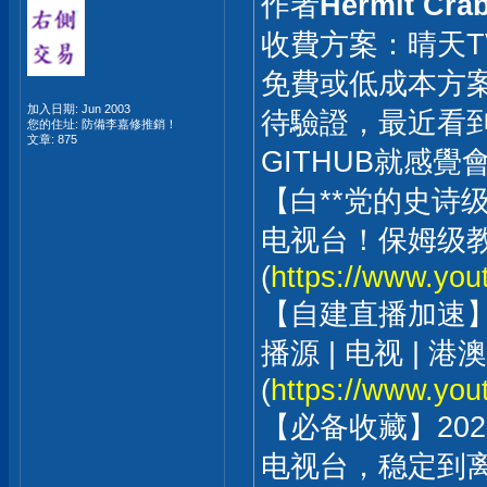
作者
Hermit Cra
收費方案：晴天TV
免費或低成本方
加入日期: Jun 2003
待驗證，最近看
您的住址: 防備李嘉修推銷！
文章: 875
GITHUB就感覺
【白**党的史诗级
电视台！保姆级教
(
https://www.yo
【自建直播加速】
播源 | 电视 | 港澳台
(
https://www.yo
【必备收藏】20
电视台，稳定到离谱！| 