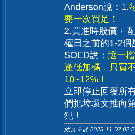
Anderson說：1.
要一次買足！
2.買進時股價 +
權日之前的1-2個
SOED說：
選一檔
逢低加碼，只買不
10~12%！
立即停止回覆所
們把垃圾文推向
犯！
此文章於 2025-11-02
02: