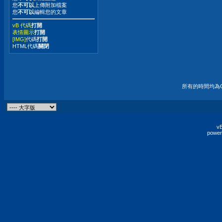
您
不可以
上傳附加檔案
您
不可以
編輯您的文章
vB 代碼
打開
表情圖示
打開
[IMG]
代碼
打開
HTML代碼
關閉
所有的時間均為G
vB
power