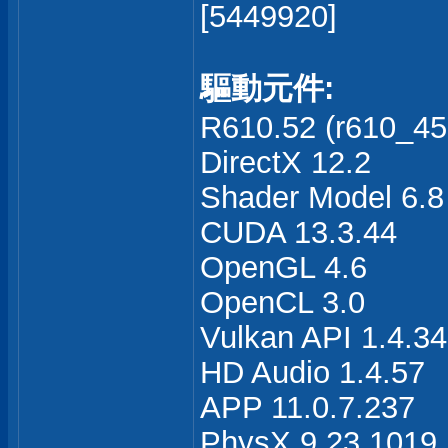
[5449920]
驅動元件:
R610.52 (r610_45-
DirectX 12.2
Shader Model 6.8
CUDA 13.3.44
OpenGL 4.6
OpenCL 3.0
Vulkan API 1.4.3
HD Audio 1.4.57
APP 11.0.7.237
PhysX 9.23.1019