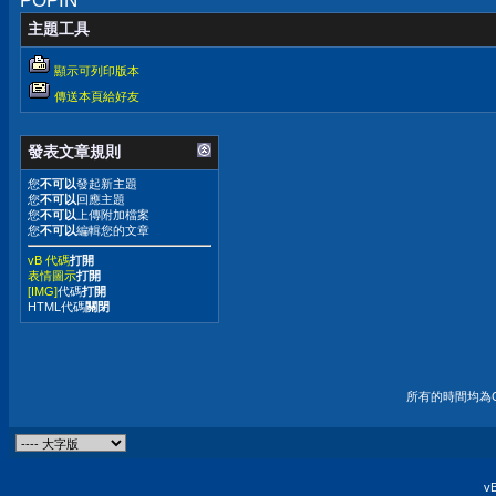
POPIN
主題工具
顯示可列印版本
傳送本頁給好友
發表文章規則
您
不可以
發起新主題
您
不可以
回應主題
您
不可以
上傳附加檔案
您
不可以
編輯您的文章
vB 代碼
打開
表情圖示
打開
[IMG]
代碼
打開
HTML代碼
關閉
所有的時間均為G
vB