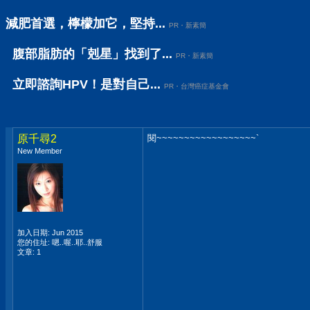
減肥首選，檸檬加它，堅持...
PR・新素簡
腹部脂肪的「剋星」找到了...
PR・新素簡
立即諮詢HPV！是對自己...
PR・台灣癌症基金會
原千尋2
閱~~~~~~~~~~~~~~~~~~`
New Member
加入日期: Jun 2015
您的住址: 嗯..喔..耶..舒服
文章: 1