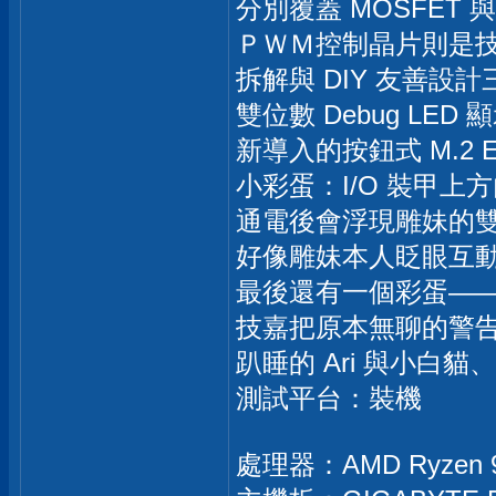
分別覆蓋 MOSFET
ＰＷＭ控制晶片則是技嘉
拆解與 DIY 友善設
雙位數 Debug LE
新導入的按鈕式 M.2 E
小彩蛋：I/O 裝甲上
通電後會浮現雕妹的
好像雕妹本人眨眼互
最後還有一個彩蛋——
技嘉把原本無聊的警告蓋
趴睡的 Ari 與小白
測試平台：裝機
處理器：AMD Ryzen 9