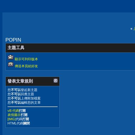
«
POPIN
主題工具
顯示可列印版本
傳送本頁給好友
發表文章規則
您
不可以
發起新主題
您
不可以
回應主題
您
不可以
上傳附加檔案
您
不可以
編輯您的文章
vB 代碼
打開
表情圖示
打開
[IMG]
代碼
打開
HTML代碼
關閉