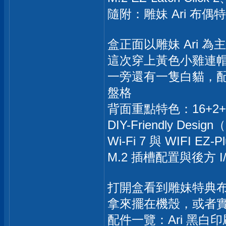
隨附：雕妹 Ari 布
盒正面以雕妹 Ari 為
這次穿上黃色小雞連
一旁還有一隻白貓，
盤格
背面重點特色：16+2+2 
DIY-Friendly Design
Wi-Fi 7 與 WIFI E
M.2 插槽配置與後方 I
打開盒看到雕妹特典
拿來擺在機殼，或者
配件一覽：Ari 黑白