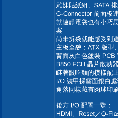
雕妹貼紙組、SATA 排線
G-Connector 前面
就連靜電袋也有小巧
案
尚未拆袋就能感受到
主板全貌：ATX 版型
背面灰白色塗裝 PC
B850 FCH 晶片散熱器
瞇著眼吃麵的模樣配
I/O 裝甲採霧面銀白處
角落同樣藏有肉球印
後方 I/O 配置一覽：
HDMI、Reset／Q-Fla