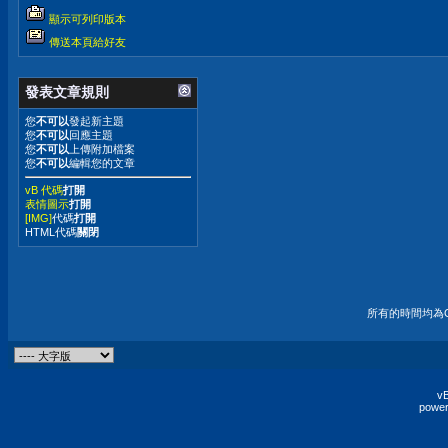
顯示可列印版本
傳送本頁給好友
發表文章規則
您
不可以
發起新主題
您
不可以
回應主題
您
不可以
上傳附加檔案
您
不可以
編輯您的文章
vB 代碼
打開
表情圖示
打開
[IMG]
代碼
打開
HTML代碼
關閉
所有的時間均為G
vB
power