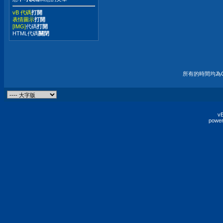
vB 代碼
打開
表情圖示
打開
[IMG]
代碼
打開
HTML代碼
關閉
所有的時間均為G
vB
power