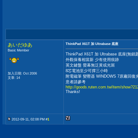
ThinkPad X61T 加 Ultrabase 底座
あいだゆあ
Basic Member
ThinkPad X61T 加 Ultrabase 底座
外觀保養相當新 少有使用痕跡
英文鍵盤 螢幕無泛黃或光斑
8芯電池至少可撑三小時
加入日期: Oct 2006
附電磁筆 變壓器 WINDOWS 7原廠回復
文章: 14
意者請參考
http://goods.ruten.com.tw/item/show?2
Thanks!
2012-09-11, 02:08 PM #
1