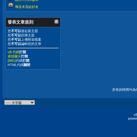
傳送本頁給好友
發表文章規則
您
不可以
發起新主題
您
不可以
回應主題
您
不可以
上傳附加檔案
您
不可以
編輯您的文章
vB 代碼
打開
表情圖示
打開
[IMG]
代碼
打開
HTML代碼
關閉
所有的時間均為G
vB
power