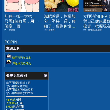
肚腩一抓一大把，
減肥首選，檸檬加
立即諮詢HPV
只需1個雞蛋，用一
它，堅持一週，腰
對自己健康最
個瘦一個
細了，瘦到你懷疑
投資，把握現
PR・新素簡
PR・新素簡
PR・台灣癌症基金會
人生
嫌晚！
POPIN
主題工具
顯示可列印版本
傳送本頁給好友
發表文章規則
您
不可以
發起新主題
您
不可以
回應主題
您
不可以
上傳附加檔案
您
不可以
編輯您的文章
vB 代碼
打開
表情圖示
打開
[IMG]
代碼
打開
HTML代碼
關閉