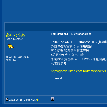
ThinkPad X61T 加 Ultrabase底座
あいだゆあ
Basic Member
ThinkPad X61T 加 Ultrabase 底座
外觀保養相當新 少有使用痕跡
英文鍵盤 螢幕無泛黃或光斑
8芯電池至少可撑三小時
加入日期: Oct 2006
附電磁筆 變壓器 WINDOWS 7原廠回復
文章: 14
意者請參考
http://goods.ruten.com.tw/item/show?2
Thanks!
2012-06-18, 04:58 AM #
1