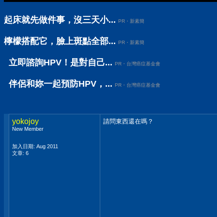
起床就先做件事，沒三天小...
PR・新素簡
檸檬搭配它，臉上斑點全部...
PR・新素簡
立即諮詢HPV！是對自己...
PR・台灣癌症基金會
伴侶和妳一起預防HPV，...
PR・台灣癌症基金會
yokojoy
請問東西還在嗎？
New Member
加入日期: Aug 2011
文章: 6