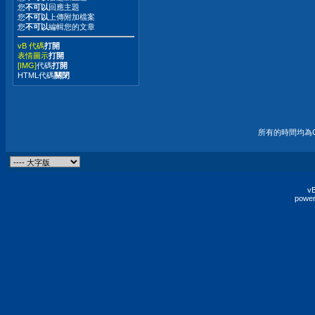
您
不可以
回應主題
您
不可以
上傳附加檔案
您
不可以
編輯您的文章
vB 代碼
打開
表情圖示
打開
[IMG]
代碼
打開
HTML代碼
關閉
所有的時間均為G
vB
power